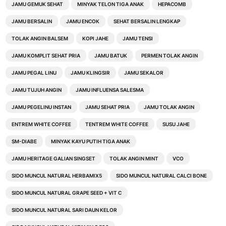
JAMU GEMUK SEHAT
MINYAK TELON TIGA ANAK
HEPACOMB
JAMU BERSALIN
JAMU ENCOK
SEHAT BERSALIN LENGKAP
TOLAK ANGIN BALSEM
KOPI JAHE
JAMU TENSI
JAMU KOMPLIT SEHAT PRIA
JAMU BATUK
PERMEN TOLAK ANGIN
JAMU PEGAL LINU
JAMU KLINGSIR
JAMU SEKALOR
JAMU TUJUH ANGIN
JAMU INFLUENSA SALESMA
JAMU PEGELINU INSTAN
JAMU SEHAT PRIA
JAMU TOLAK ANGIN
ENTREM WHITE COFFEE
TENTREM WHITE COFFEE
SUSU JAHE
SM-DIABE
MINYAK KAYU PUTIH TIGA ANAK
JAMU HERITAGE GALIAN SINGSET
TOLAK ANGIN MINT
VCO
SIDO MUNCUL NATURAL HERBAMIX5
SIDO MUNCUL NATURAL CALCI BONE
SIDO MUNCUL NATURAL GRAPE SEED + VIT C
SIDO MUNCUL NATURAL SARI DAUN KELOR