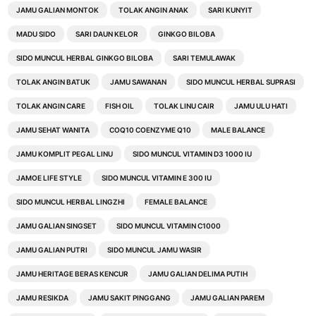
JAMU GALIAN MONTOK
TOLAK ANGIN ANAK
SARI KUNYIT
MADU SIDO
SARI DAUN KELOR
GINKGO BILOBA
SIDO MUNCUL HERBAL GINKGO BILOBA
SARI TEMULAWAK
TOLAK ANGIN BATUK
JAMU SAWANAN
SIDO MUNCUL HERBAL SUPRASI
TOLAK ANGIN CARE
FISH OIL
TOLAK LINU CAIR
JAMU ULU HATI
JAMU SEHAT WANITA
COQ10 COENZYME Q10
MALE BALANCE
JAMU KOMPLIT PEGAL LINU
SIDO MUNCUL VITAMIN D3 1000 IU
JAMOE LIFE STYLE
SIDO MUNCUL VITAMIN E 300 IU
SIDO MUNCUL HERBAL LINGZHI
FEMALE BALANCE
JAMU GALIAN SINGSET
SIDO MUNCUL VITAMIN C1000
JAMU GALIAN PUTRI
SIDO MUNCUL JAMU WASIR
JAMU HERITAGE BERAS KENCUR
JAMU GALIAN DELIMA PUTIH
JAMU RESIKDA
JAMU SAKIT PINGGANG
JAMU GALIAN PAREM