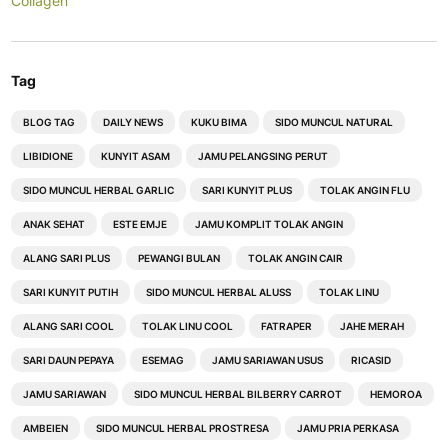
Collagen
Tag
BLOG TAG
DAILY NEWS
KUKU BIMA
SIDO MUNCUL NATURAL
LIBIDIONE
KUNYIT ASAM
JAMU PELANGSING PERUT
SIDO MUNCUL HERBAL GARLIC
SARI KUNYIT PLUS
TOLAK ANGIN FLU
ANAK SEHAT
ESTE EMJE
JAMU KOMPLIT TOLAK ANGIN
ALANG SARI PLUS
PEWANGI BULAN
TOLAK ANGIN CAIR
SARI KUNYIT PUTIH
SIDO MUNCUL HERBAL ALUSS
TOLAK LINU
ALANG SARI COOL
TOLAK LINU COOL
FATRAPER
JAHE MERAH
SARI DAUN PEPAYA
ESEMAG
JAMU SARIAWAN USUS
RICASID
JAMU SARIAWAN
SIDO MUNCUL HERBAL BILBERRY CARROT
HEMOROA
AMBEIEN
SIDO MUNCUL HERBAL PROSTRESA
JAMU PRIA PERKASA