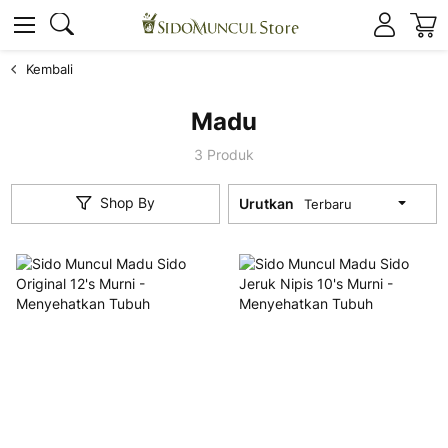
K
Cari
Cari
Kembali
Madu
3
Produk
Shop By
Urutkan