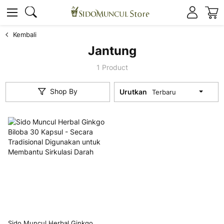
K
Cari
Cari
Kembali
Jantung
1
Product
Shop By
Urutkan
Sido Muncul Herbal Ginkgo