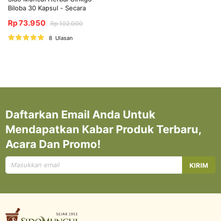
Biloba 30 Kapsul - Secara
Tradisional Digunakan untuk
Rp 73.950
Rp 102.000
Membantu Sirkulasi Darah
Nilai:
8
Ulasan
100%
Daftarkan Email Anda Untuk
Mendapatkan Kabar Produk Terbaru,
Acara Dan Promo!
Mendaftar
KIRIM
untuk
Newsletter
kami: