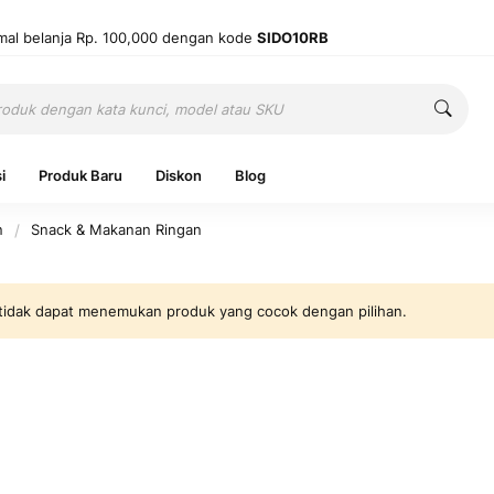
mal belanja Rp. 100,000 dengan kode
SIDO10RB
Cari
Cari
i
Produk Baru
Diskon
Blog
n
Snack & Makanan Ringan
Ingatkan 
tidak dapat menemukan produk yang cocok dengan pilihan.
Belum punya
Mas