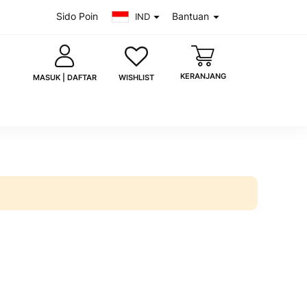
Sido Poin
Bantuan
IND
KERANJANG
WISHLIST
MASUK | DAFTAR
saya
Lupa kata sandi?
MASUK
 akun?
Daftar sekarang
uk dengan Google