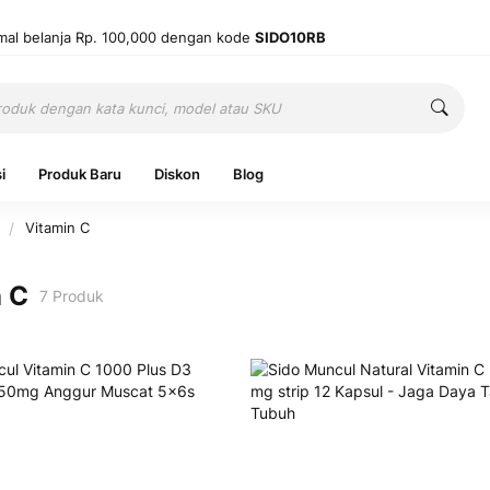
mal belanja Rp. 100,000 dengan kode
SIDO10RB
Cari
Cari
i
Produk Baru
Diskon
Blog
n
Vitamin C
n C
7
Produk
Ingatkan 
Belum punya
Mas