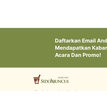
Daftarkan Email An
Mendapatkan Kabar 
Acara Dan Promo!
Jika Anda membutuhkan bantuan atau saran
silahkan kontak kami di:
0817-9841-885