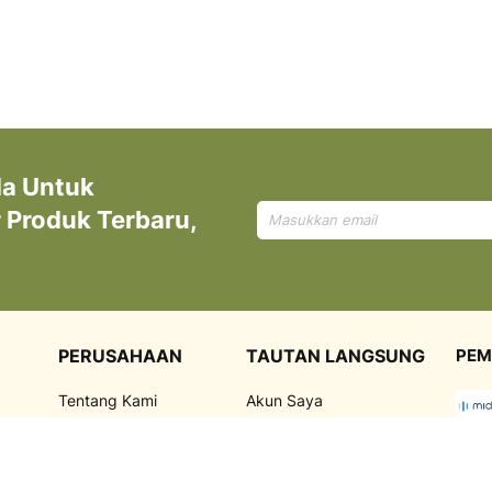
da Untuk
Mendaftar
Produk Terbaru,
untuk
Newsletter
kami:
PERUSAHAAN
TAUTAN LANGSUNG
PEM
Tentang Kami
Akun Saya
,
Korporasi
Riwayat Pemesanan
FAQ
Promosi