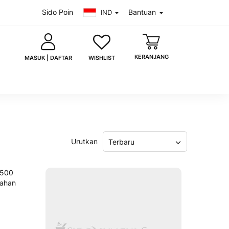
Sido Poin
Bantuan
IND
KERANJANG
WISHLIST
MASUK | DAFTAR
saya
Lupa kata sandi?
Urutkan
Terbaru
MASUK
 akun?
Daftar sekarang
uk dengan Google