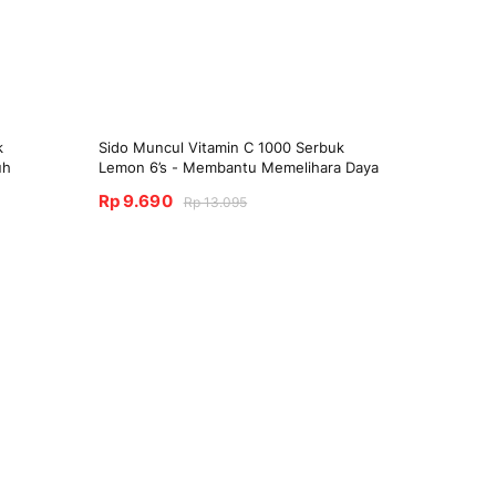
k
Sido Muncul Vitamin C 1000 Serbuk
uh
Lemon 6’s - Membantu Memelihara Daya
Tahan Tubuh & Suplementasi Multivitamin
Rp 9.690
Rp 13.095