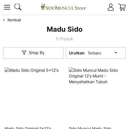
K
Cari
Cari
Kembali
Madu Sido
5
Produk
Shop By
Urutkan
Madu Sido Original 5x12's
Sido Muncul Madu Sido