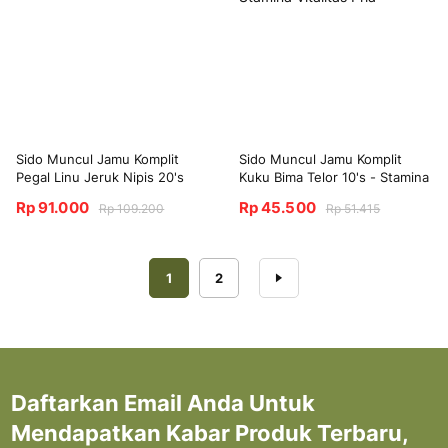
Sido Muncul Jamu Komplit
Sido Muncul Jamu Komplit
Pegal Linu Jeruk Nipis 20's
Kuku Bima Telor 10's - Stamina
Vitalitas Pria
Rp 91.000
Rp 45.500
Rp 109.200
Rp 51.415
Halaman
Anda sedang membaca halaman
Halaman
Halaman
Berikutnya
1
2
Daftarkan Email Anda Untuk
Mendapatkan Kabar Produk Terbaru,