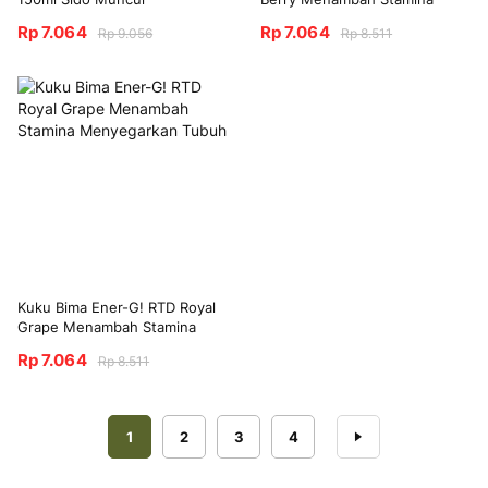
Menyegarkan Badan
Menyegarkan Tubuh
Rp 7.064
Rp 7.064
Rp 9.056
Rp 8.511
Kuku Bima Ener-G! RTD Royal
Grape Menambah Stamina
Menyegarkan Tubuh
Rp 7.064
Rp 8.511
Halaman
Anda sedang membaca halaman
Halaman
Halaman
Halaman
Halaman
Berikutnya
1
2
3
4