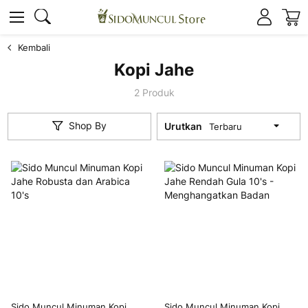
K
Cari
Cari
Kembali
Kopi Jahe
2
Produk
Shop By
Urutkan
Sido Muncul Minuman Kopi
Sido Muncul Minuman Kopi