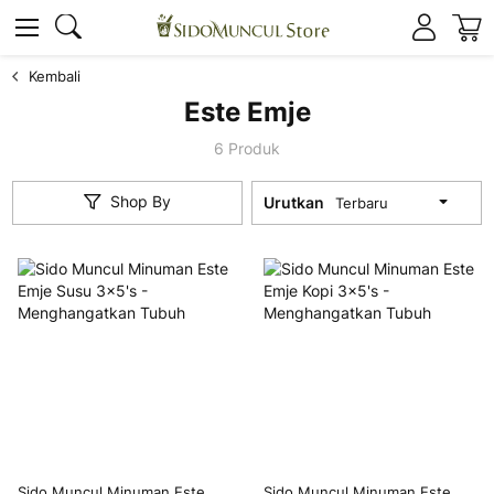
K
Cari
Cari
Kembali
Este Emje
6
Produk
Shop By
Urutkan
Sido Muncul Minuman Este
Sido Muncul Minuman Este