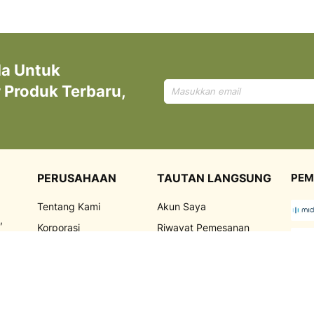
da Untuk
Mendaftar
Produk Terbaru,
untuk
Newsletter
kami:
PERUSAHAAN
TAUTAN LANGSUNG
PEM
Tentang Kami
Akun Saya
,
Korporasi
Riwayat Pemesanan
FAQ
Promosi
Kebijakan Privasi
Blog
PEN
Syarat dan Ketentuan
Marketplace