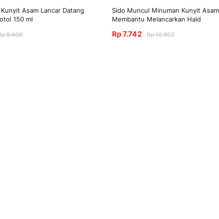
 Kunyit Asam Lancar Datang
Sido Muncul Minuman Kunyit Asam 
otol 150 ml
Membantu Melancarkan Haid
Rp 7.742
Rp 8.400
Rp 10.802