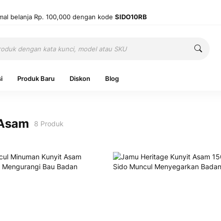
mal belanja Rp. 100,000 dengan kode
SIDO10RB
Cari
Cari
i
Produk Baru
Diskon
Blog
 Asam
8
Produk
Ingatkan 
Belum punya
Mas