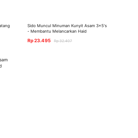
atang
Sido Muncul Minuman Kunyit Asam 3x5's
- Membantu Melancarkan Haid
Rp 23.495
Rp 32.407