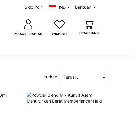
Sido Poin
Bantuan
IND
KERANJANG
WISHLIST
MASUK | DAFTAR
Urutkan
Terbaru
saya
Lupa kata sandi?
MASUK
 akun?
Daftar sekarang
uk dengan Google