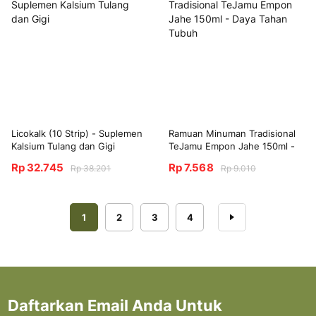
Licokalk (10 Strip) - Suplemen
Ramuan Minuman Tradisional
Kalsium Tulang dan Gigi
TeJamu Empon Jahe 150ml -
Daya Tahan Tubuh
Rp 32.745
Rp 7.568
Rp 38.201
Rp 9.010
Halaman
Anda sedang membaca halaman
Halaman
Halaman
Halaman
Halaman
Berikutnya
1
2
3
4
Daftarkan Email Anda Untuk