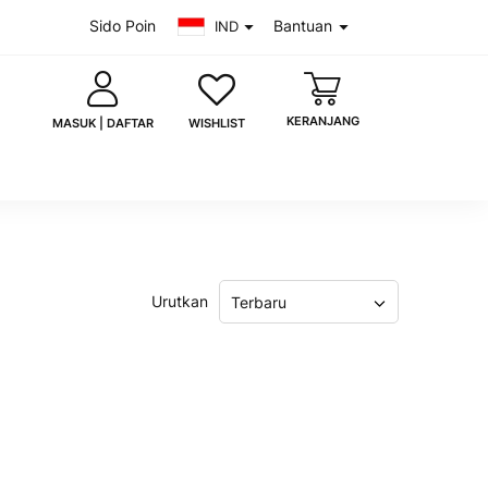
Sido Poin
Bantuan
IND
KERANJANG
WISHLIST
MASUK | DAFTAR
saya
Lupa kata sandi?
Urutkan
Terbaru
MASUK
 akun?
Daftar sekarang
uk dengan Google