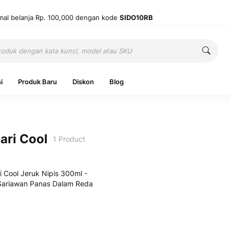
mal belanja Rp. 100,000 dengan kode
SIDO10RB
Cari
Cari
i
Produk Baru
Diskon
Blog
ari Cool
1
Product
Ingatkan 
Belum punya
Mas