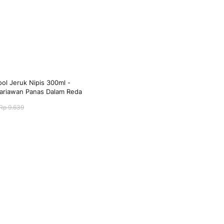
ool Jeruk Nipis 300ml -
riawan Panas Dalam Reda
Rp 9.639