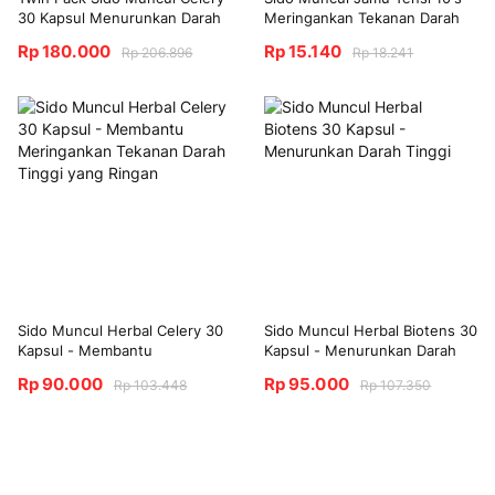
30 Kapsul Menurunkan Darah
Meringankan Tekanan Darah
Tinggi
Tinggi
Rp 180.000
Rp 15.140
Rp 206.896
Rp 18.241
Sido Muncul Herbal Celery 30
Sido Muncul Herbal Biotens 30
Kapsul - Membantu
Kapsul - Menurunkan Darah
Meringankan Tekanan Darah
Tinggi
Rp 90.000
Rp 95.000
Rp 103.448
Rp 107.350
Tinggi yang Ringan