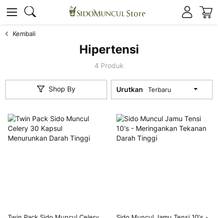
K
Cari
Cari
Kembali
Hipertensi
4
Produk
Shop By
Urutkan
Twin Pack Sido Muncul Celery
Sido Muncul Jamu Tensi 10's -