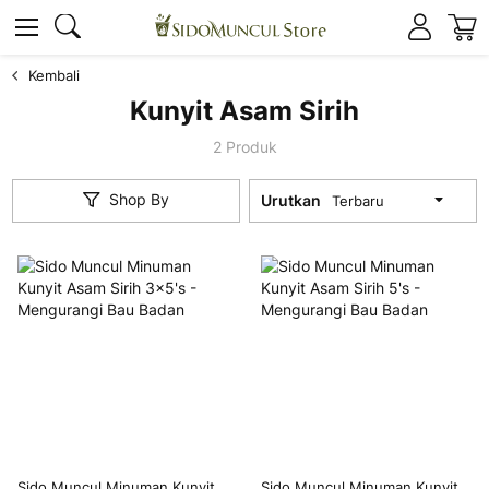
K
Cari
Cari
Kembali
Kunyit Asam Sirih
2
Produk
Shop By
Urutkan
Sido Muncul Minuman Kunyit
Sido Muncul Minuman Kunyit