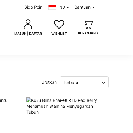
Sido Poin
Bantuan
IND
KERANJANG
WISHLIST
MASUK | DAFTAR
saya
Lupa kata sandi?
Urutkan
Terbaru
MASUK
 akun?
Daftar sekarang
uk dengan Google