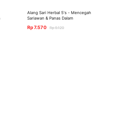
Alang Sari Herbal 5's - Mencegah
m
Sariawan & Panas Dalam
Rp 7.570
Rp 9.120