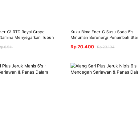
ner-G! RTD Royal Grape
Kuku Bima Ener-G Susu Soda 6's -
tamina Menyegarkan Tubuh
Minuman Berenergi Penambah Sta
Rp 20.400
Rp 8.511
Rp 23.134