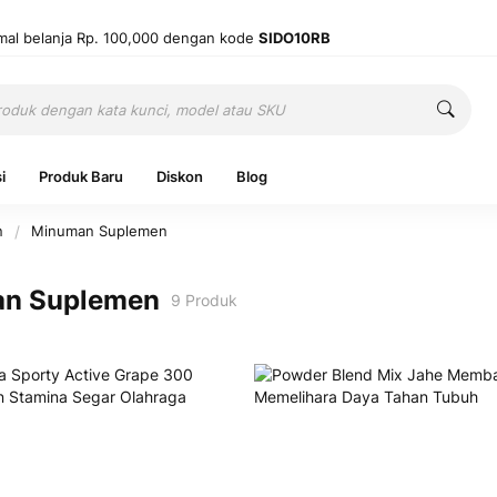
mal belanja Rp. 100,000 dengan kode
SIDO10RB
Cari
Cari
i
Produk Baru
Diskon
Blog
n
Minuman Suplemen
n Suplemen
9
Produk
Ingatkan 
Belum punya
Mas