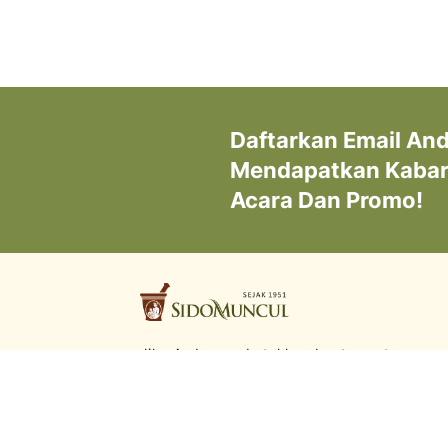
Daftarkan Email An
Mendapatkan Kabar 
Acara Dan Promo!
Jika Anda membutuhkan bantuan atau saran
silahkan kontak kami di:
0817-9841-885