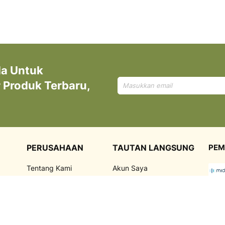
da Untuk
Mendaftar
Produk Terbaru,
untuk
Newsletter
kami:
PERUSAHAAN
TAUTAN LANGSUNG
PEM
Tentang Kami
Akun Saya
,
Korporasi
Riwayat Pemesanan
FAQ
Promosi
Kebijakan Privasi
Blog
PEN