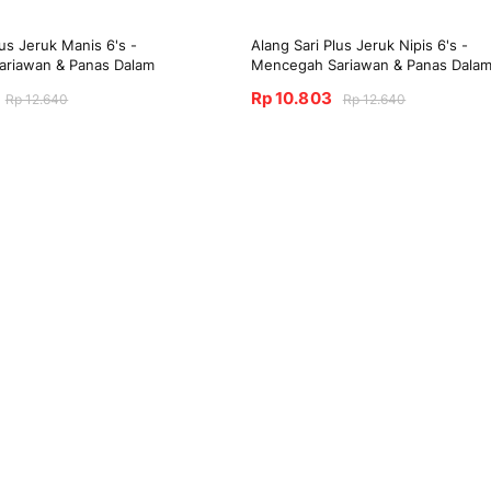
lus Jeruk Manis 6's -
Alang Sari Plus Jeruk Nipis 6's -
riawan & Panas Dalam
Mencegah Sariawan & Panas Dala
Rp 10.803
Rp 12.640
Rp 12.640