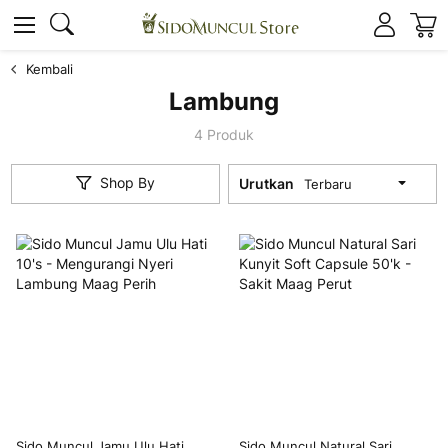
K
Cari
Cari
Kembali
Lambung
4
Produk
Shop By
Urutkan
Sido Muncul Jamu Ulu Hati
Sido Muncul Natural Sari