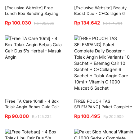
[Exclusive Website] Free
[Exclusive Website] Beauty
Lunch Box Bundling Sayang
Boost Duo - C+Collagen 6
Anak - Tolak Angin Anak Cair
Sachet x 2 Box + Sido Muncul
Rp 100.030
Rp 134.642
Rp 132.366
Rp 174.701
Botol 60 ml + Minyak Kayu
Vitamin D3 1000 IU
Putih Tiga Anak 60mL + Tolak
Angin Anak Cair 5 Sachet x 3
Box + Anak Sehat Strawberry
11 Sachet
[Free TA Care 10ml] - 4 Box
[FREE POUCH TAS
Tolak Angin Bebas Gula Cair
SELEMPANG] Paket Complete
Dus 5's Herbal - Masuk Angin
Daily Booster - Tolak Angin
Rp 90.000
Rp 100.495
Rp 125.232
Rp 202.909
Mix Variants 10 Sachet +
Esemag Cair 10 Sachet +
C+Collagen 6 Sachet + Tolak
Angin Care 10ml + Vitamin C