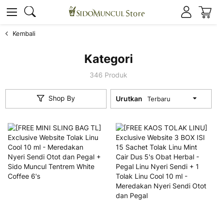
K
Cari
Cari
Kembali
Kategori
346
Produk
Shop By
Urutkan