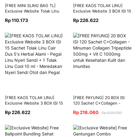
[FREE MINI SLING BAG TL]
[FREE KAOS TOLAK LINU]
Exclusive Website Tolak Linu
Exclusive Website 3 BOX ISI 15
Cool 10 ml - Meredakan Nyeri
Sachet Tolak Linu Mint Cair
Rp 110.173
Rp 226.622
Sendi Otot dan Pegal + Sido
Dus 5's Obat Herbal - Pegal
Muncul Tentrem White Coffee
Linu Nyeri Sendi + 1 Tolak Linu
6's
Cool 10 ml - Meredakan Nyeri
Sendi Otot dan Pegal
[FREE KAOS TOLAK LINU]
[FREE PAYUNG] 20 BOX ISI
Exclusive Website 3 BOX ISI 15
120 Sachet C+Collagen -
Sachet Tolak Linu Cair Dus 5's
Minuman Collagen Tripeptide
Rp 226.622
Rp 216.060
Rp 438.080
Herbal Alami - Pegal Linu Nyeri
500mg + Vit C 1000mg untuk
Sendi + 1 Tolak Linu Cool 10 ml
Kesehatan Kulit dan Imunitas
- Meredakan Nyeri Sendi Otot
dan Pegal