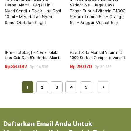
1000 Muscat 6 Sachet
[Free Totebag] - 4 Box Tolak
Paket Sido Muncul Vitamin C
Linu Cair Dus 5's Herbal Alami
1000 Serbuk Complete Variant
- Pegal Linu Nyeri Sendi +
6's - Jaga Daya Tahan Tubuh
Rp 86.092
Rp 29.070
Rp 114.505
Rp 39.285
Tolak Linu Cool 10 ml -
(Vitamin C1000 Serbuk Lemon
Meredakan Nyeri Sendi Otot
6's + Orange 6's + Anggur
dan Pegal
Muscat 6's)
Halaman
Anda sedang membaca halaman
Halaman
Halaman
Halaman
Halaman
Halaman
Berikutnya
1
2
3
4
5
Daftarkan Email Anda Untuk