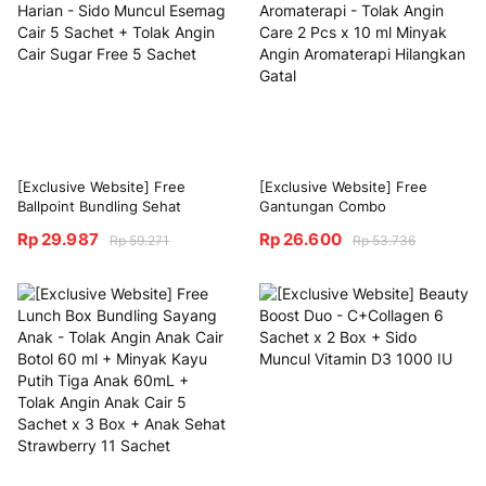
[Exclusive Website] Free
[Exclusive Website] Free
Ballpoint Bundling Sehat
Gantungan Combo
Harian - Sido Muncul Esemag
Aromaterapi - Tolak Angin
Rp 29.987
Rp 26.600
Rp 59.271
Rp 53.736
Cair 5 Sachet + Tolak Angin
Care 2 Pcs x 10 ml Minyak
Cair Sugar Free 5 Sachet
Angin Aromaterapi Hilangkan
Gatal