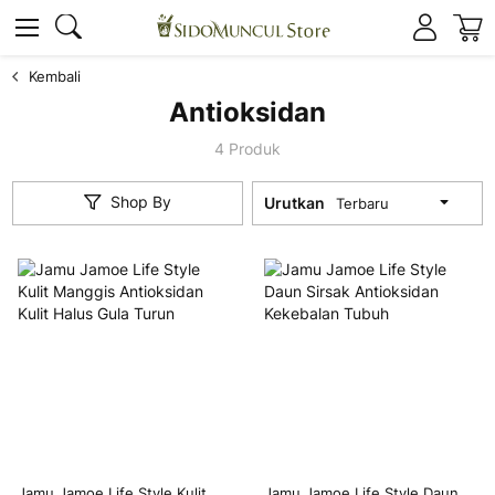
K
Cari
Cari
Kembali
Antioksidan
4
Produk
Shop By
Urutkan
Jamu Jamoe Life Style Kulit
Jamu Jamoe Life Style Daun