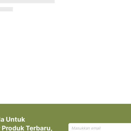
enghangatkan Badan
Rp 9.598
da Untuk
Mendaftar
Produk Terbaru,