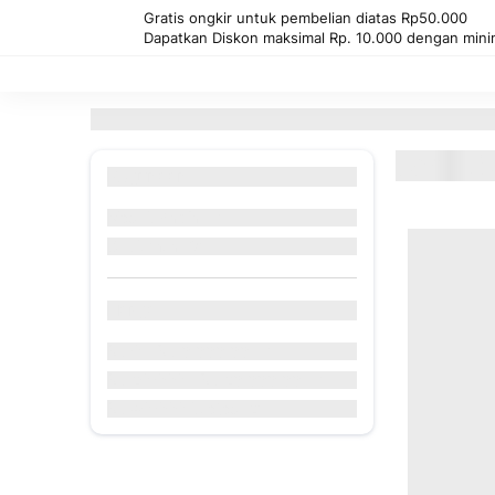
Gratis ongkir untuk pembelian diatas Rp50.000
Dapatkan Diskon maksimal Rp. 10.000 dengan mini
Kembali
Beranda
Brand
Jahe Wangi
Jahe W
Kegunaan
Produk
Masuk Angin
1
Produk
Suplemen
3
Harga
Produk
Rp 0
-
Rp 9.999,99
1
Produk
Rp 20.000
-
Rp 29.999,99
1
Produk
Rp 40.000
keatas
2