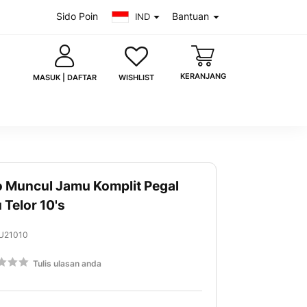
Sido Poin
Bantuan
IND
KERANJANG
WISHLIST
MASUK | DAFTAR
o Muncul Jamu Komplit Pegal
saya
Lupa kata sandi?
 Telor 10's
MASUK
U21010
 akun?
Daftar sekarang
g:
Tulis ulasan anda
00
uk dengan Google