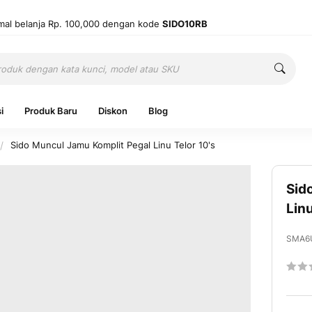
mal belanja Rp. 100,000 dengan kode
SIDO10RB
Cari
Cari
i
Produk Baru
Diskon
Blog
Sido Muncul Jamu Komplit Pegal Linu Telor 10's
Sid
Ingatkan 
Linu
SMA6
Belum punya
Ratin
60
1
% of
Mas