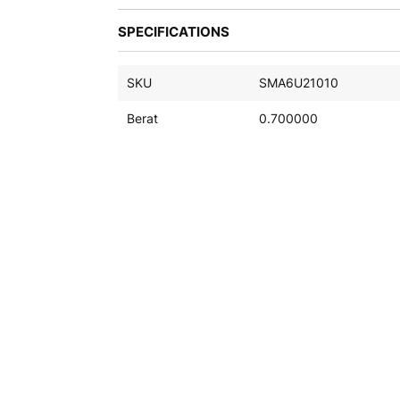
galeri
SPECIFICATIONS
foto
SKU
SMA6U21010
Berat
0.700000