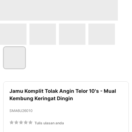
Lewati
ke
Jamu Komplit Tolak Angin Telor 10's - Mual
awal
Kembung Keringat Dingin
galeri
foto
SMA6U26010
Rating:
Tulis ulasan anda
60
100
% of