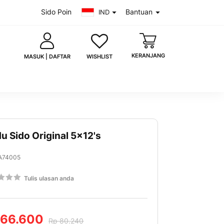
Sido Poin
Bantuan
IND
KERANJANG
WISHLIST
MASUK | DAFTAR
u Sido Original 5x12's
saya
Lupa kata sandi?
A74005
MASUK
g:
Tulis ulasan anda
 akun?
Daftar sekarang
00
uk dengan Google
 66.600
Rp 80.240