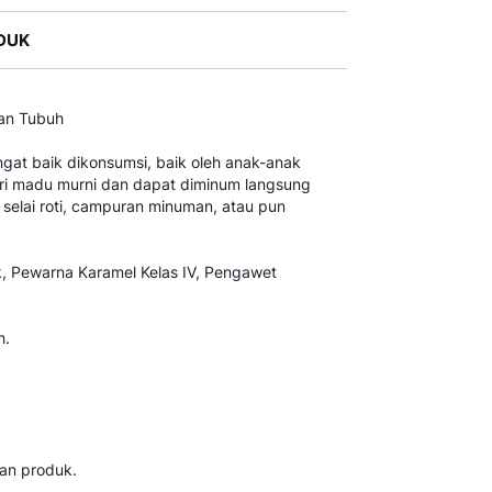
DUK
kan Tubuh
gat baik dikonsumsi, baik oleh anak-anak
ri madu murni dan dapat diminum langsung
i selai roti, campuran minuman, atau pun
ik, Pewarna Karamel Kelas IV, Pengawet
h.
an produk.