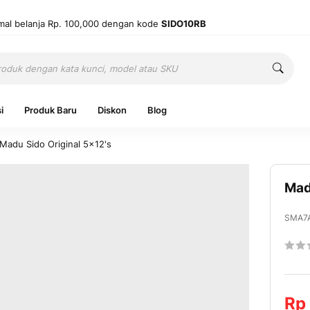
mal belanja Rp. 100,000 dengan kode
SIDO10RB
Cari
Cari
i
Produk Baru
Diskon
Blog
Madu Sido Original 5x12's
Mad
Ingatkan 
SMA7
Ratin
Belum punya
60
1
% of
Mas
Rp