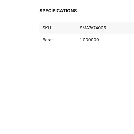
galeri
SPECIFICATIONS
foto
SKU
SMA7A74005
Berat
1.000000