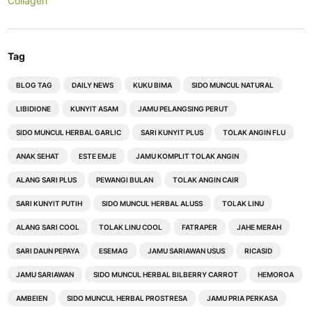
Collagen
Tag
BLOG TAG
DAILY NEWS
KUKU BIMA
SIDO MUNCUL NATURAL
LIBIDIONE
KUNYIT ASAM
JAMU PELANGSING PERUT
SIDO MUNCUL HERBAL GARLIC
SARI KUNYIT PLUS
TOLAK ANGIN FLU
ANAK SEHAT
ESTE EMJE
JAMU KOMPLIT TOLAK ANGIN
ALANG SARI PLUS
PEWANGI BULAN
TOLAK ANGIN CAIR
SARI KUNYIT PUTIH
SIDO MUNCUL HERBAL ALUSS
TOLAK LINU
ALANG SARI COOL
TOLAK LINU COOL
FATRAPER
JAHE MERAH
SARI DAUN PEPAYA
ESEMAG
JAMU SARIAWAN USUS
RICASID
JAMU SARIAWAN
SIDO MUNCUL HERBAL BILBERRY CARROT
HEMOROA
AMBEIEN
SIDO MUNCUL HERBAL PROSTRESA
JAMU PRIA PERKASA