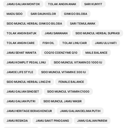
JAMU GALIAN MONTOK
TOLAK ANGIN ANAK
SARI KUNYIT
MADU SIDO
SARI DAUN KELOR
GINKGO BILOBA
SIDO MUNCUL HERBAL GINKGO BILOBA
SARI TEMULAWAK
TOLAK ANGIN BATUK
JAMU SAWANAN
SIDO MUNCUL HERBAL SUPRASI
TOLAK ANGIN CARE
FISH OIL
TOLAK LINU CAIR
JAMU ULU HATI
JAMU SEHAT WANITA
COQ10 COENZYME Q10
MALE BALANCE
JAMU KOMPLIT PEGAL LINU
SIDO MUNCUL VITAMIN D3 1000 IU
JAMOE LIFE STYLE
SIDO MUNCUL VITAMIN E 300 IU
SIDO MUNCUL HERBAL LINGZHI
FEMALE BALANCE
JAMU GALIAN SINGSET
SIDO MUNCUL VITAMIN C1000
JAMU GALIAN PUTRI
SIDO MUNCUL JAMU WASIR
JAMU HERITAGE BERAS KENCUR
JAMU GALIAN DELIMA PUTIH
JAMU RESIKDA
JAMU SAKIT PINGGANG
JAMU GALIAN PAREM