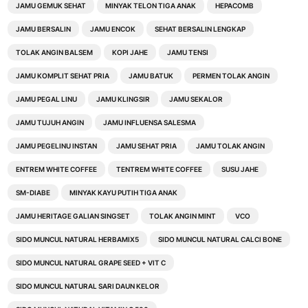
JAMU GEMUK SEHAT
MINYAK TELON TIGA ANAK
HEPACOMB
JAMU BERSALIN
JAMU ENCOK
SEHAT BERSALIN LENGKAP
TOLAK ANGIN BALSEM
KOPI JAHE
JAMU TENSI
JAMU KOMPLIT SEHAT PRIA
JAMU BATUK
PERMEN TOLAK ANGIN
JAMU PEGAL LINU
JAMU KLINGSIR
JAMU SEKALOR
JAMU TUJUH ANGIN
JAMU INFLUENSA SALESMA
JAMU PEGELINU INSTAN
JAMU SEHAT PRIA
JAMU TOLAK ANGIN
ENTREM WHITE COFFEE
TENTREM WHITE COFFEE
SUSU JAHE
SM-DIABE
MINYAK KAYU PUTIH TIGA ANAK
JAMU HERITAGE GALIAN SINGSET
TOLAK ANGIN MINT
VCO
SIDO MUNCUL NATURAL HERBAMIX5
SIDO MUNCUL NATURAL CALCI BONE
SIDO MUNCUL NATURAL GRAPE SEED + VIT C
SIDO MUNCUL NATURAL SARI DAUN KELOR