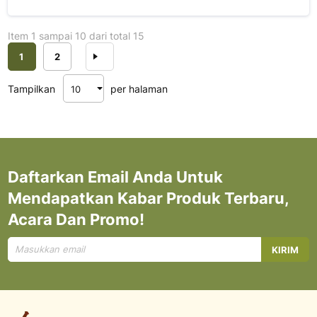
Item 1 sampai 10 dari total 15
Halaman
Anda sedang membaca halaman
Halaman
Halaman
Berikutnya
1
2
Tampilkan
per halaman
Daftarkan Email Anda Untuk
Mendapatkan Kabar Produk Terbaru,
Acara Dan Promo!
Mendaftar
KIRIM
untuk
Newsletter
kami: