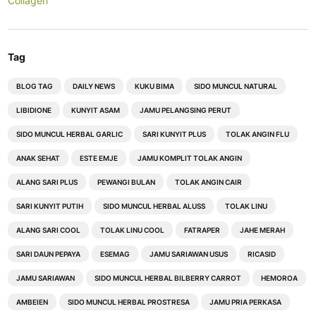
Collagen
Tag
BLOG TAG
DAILY NEWS
KUKU BIMA
SIDO MUNCUL NATURAL
LIBIDIONE
KUNYIT ASAM
JAMU PELANGSING PERUT
SIDO MUNCUL HERBAL GARLIC
SARI KUNYIT PLUS
TOLAK ANGIN FLU
ANAK SEHAT
ESTE EMJE
JAMU KOMPLIT TOLAK ANGIN
ALANG SARI PLUS
PEWANGI BULAN
TOLAK ANGIN CAIR
SARI KUNYIT PUTIH
SIDO MUNCUL HERBAL ALUSS
TOLAK LINU
ALANG SARI COOL
TOLAK LINU COOL
FATRAPER
JAHE MERAH
SARI DAUN PEPAYA
ESEMAG
JAMU SARIAWAN USUS
RICASID
JAMU SARIAWAN
SIDO MUNCUL HERBAL BILBERRY CARROT
HEMOROA
AMBEIEN
SIDO MUNCUL HERBAL PROSTRESA
JAMU PRIA PERKASA