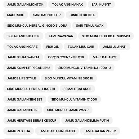
JAMU GALIAN MONTOK
TOLAK ANGIN ANAK
SARI KUNYIT
MADU SIDO
SARI DAUN KELOR
GINKGO BILOBA
SIDO MUNCUL HERBAL GINKGO BILOBA
SARI TEMULAWAK
TOLAK ANGIN BATUK
JAMU SAWANAN
SIDO MUNCUL HERBAL SUPRASI
TOLAK ANGIN CARE
FISH OIL
TOLAK LINU CAIR
JAMU ULU HATI
JAMU SEHAT WANITA
COQ10 COENZYME Q10
MALE BALANCE
JAMU KOMPLIT PEGAL LINU
SIDO MUNCUL VITAMIN D3 1000 IU
JAMOE LIFE STYLE
SIDO MUNCUL VITAMIN E 300 IU
SIDO MUNCUL HERBAL LINGZHI
FEMALE BALANCE
JAMU GALIAN SINGSET
SIDO MUNCUL VITAMIN C1000
JAMU GALIAN PUTRI
SIDO MUNCUL JAMU WASIR
JAMU HERITAGE BERAS KENCUR
JAMU GALIAN DELIMA PUTIH
JAMU RESIKDA
JAMU SAKIT PINGGANG
JAMU GALIAN PAREM