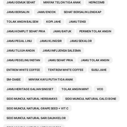
JAMU GEMUK SEHAT
MINYAK TELON TIGA ANAK
HEPACOMB
JAMU BERSALIN
JAMU ENCOK
SEHAT BERSALIN LENGKAP
TOLAK ANGIN BALSEM
KOPI JAHE
JAMU TENSI
JAMU KOMPLIT SEHAT PRIA
JAMU BATUK
PERMEN TOLAK ANGIN
JAMU PEGAL LINU
JAMU KLINGSIR
JAMU SEKALOR
JAMU TUJUH ANGIN
JAMU INFLUENSA SALESMA
JAMU PEGELINU INSTAN
JAMU SEHAT PRIA
JAMU TOLAK ANGIN
ENTREM WHITE COFFEE
TENTREM WHITE COFFEE
SUSU JAHE
SM-DIABE
MINYAK KAYU PUTIH TIGA ANAK
JAMU HERITAGE GALIAN SINGSET
TOLAK ANGIN MINT
VCO
SIDO MUNCUL NATURAL HERBAMIX5
SIDO MUNCUL NATURAL CALCI BONE
SIDO MUNCUL NATURAL GRAPE SEED + VIT C
SIDO MUNCUL NATURAL SARI DAUN KELOR