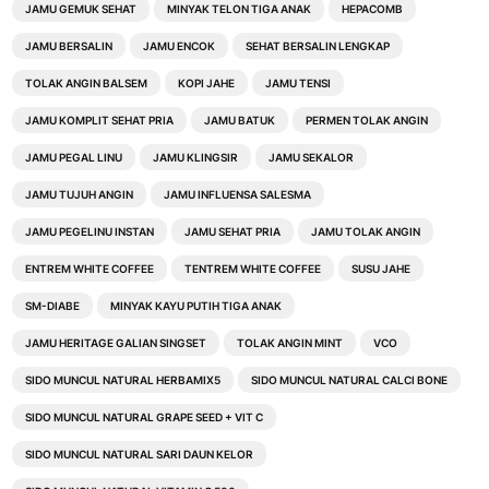
JAMU GEMUK SEHAT
MINYAK TELON TIGA ANAK
HEPACOMB
JAMU BERSALIN
JAMU ENCOK
SEHAT BERSALIN LENGKAP
TOLAK ANGIN BALSEM
KOPI JAHE
JAMU TENSI
JAMU KOMPLIT SEHAT PRIA
JAMU BATUK
PERMEN TOLAK ANGIN
JAMU PEGAL LINU
JAMU KLINGSIR
JAMU SEKALOR
JAMU TUJUH ANGIN
JAMU INFLUENSA SALESMA
JAMU PEGELINU INSTAN
JAMU SEHAT PRIA
JAMU TOLAK ANGIN
ENTREM WHITE COFFEE
TENTREM WHITE COFFEE
SUSU JAHE
SM-DIABE
MINYAK KAYU PUTIH TIGA ANAK
JAMU HERITAGE GALIAN SINGSET
TOLAK ANGIN MINT
VCO
SIDO MUNCUL NATURAL HERBAMIX5
SIDO MUNCUL NATURAL CALCI BONE
SIDO MUNCUL NATURAL GRAPE SEED + VIT C
SIDO MUNCUL NATURAL SARI DAUN KELOR