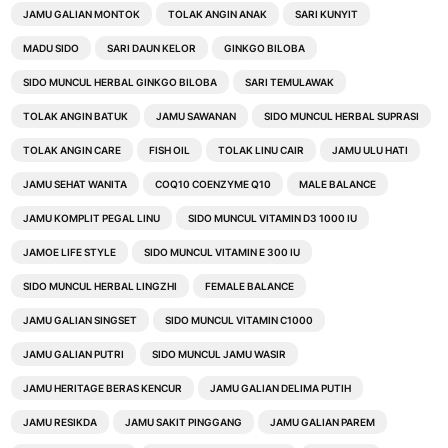
JAMU GALIAN MONTOK
TOLAK ANGIN ANAK
SARI KUNYIT
MADU SIDO
SARI DAUN KELOR
GINKGO BILOBA
SIDO MUNCUL HERBAL GINKGO BILOBA
SARI TEMULAWAK
TOLAK ANGIN BATUK
JAMU SAWANAN
SIDO MUNCUL HERBAL SUPRASI
TOLAK ANGIN CARE
FISH OIL
TOLAK LINU CAIR
JAMU ULU HATI
JAMU SEHAT WANITA
COQ10 COENZYME Q10
MALE BALANCE
JAMU KOMPLIT PEGAL LINU
SIDO MUNCUL VITAMIN D3 1000 IU
JAMOE LIFE STYLE
SIDO MUNCUL VITAMIN E 300 IU
SIDO MUNCUL HERBAL LINGZHI
FEMALE BALANCE
JAMU GALIAN SINGSET
SIDO MUNCUL VITAMIN C1000
JAMU GALIAN PUTRI
SIDO MUNCUL JAMU WASIR
JAMU HERITAGE BERAS KENCUR
JAMU GALIAN DELIMA PUTIH
JAMU RESIKDA
JAMU SAKIT PINGGANG
JAMU GALIAN PAREM