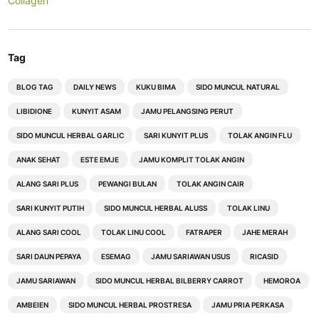
Collagen
Tag
BLOG TAG
DAILY NEWS
KUKU BIMA
SIDO MUNCUL NATURAL
LIBIDIONE
KUNYIT ASAM
JAMU PELANGSING PERUT
SIDO MUNCUL HERBAL GARLIC
SARI KUNYIT PLUS
TOLAK ANGIN FLU
ANAK SEHAT
ESTE EMJE
JAMU KOMPLIT TOLAK ANGIN
ALANG SARI PLUS
PEWANGI BULAN
TOLAK ANGIN CAIR
SARI KUNYIT PUTIH
SIDO MUNCUL HERBAL ALUSS
TOLAK LINU
ALANG SARI COOL
TOLAK LINU COOL
FATRAPER
JAHE MERAH
SARI DAUN PEPAYA
ESEMAG
JAMU SARIAWAN USUS
RICASID
JAMU SARIAWAN
SIDO MUNCUL HERBAL BILBERRY CARROT
HEMOROA
AMBEIEN
SIDO MUNCUL HERBAL PROSTRESA
JAMU PRIA PERKASA