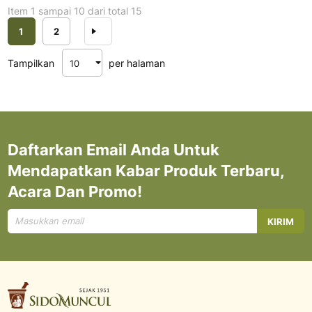
Item 1 sampai 10 dari total 15
Halaman
Anda sedang membaca halaman
Halaman
Halaman
Berikutnya
1
2
Tampilkan
per halaman
Daftarkan Email Anda Untuk
Mendapatkan Kabar Produk Terbaru,
Acara Dan Promo!
Mendaftar
KIRIM
untuk
Newsletter
kami: