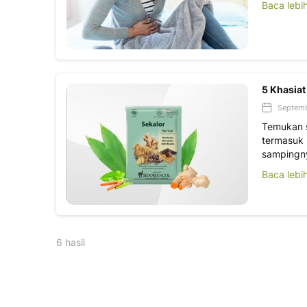
Baca lebi
5 Khasiat
Septemb
Temukan s
termasuk 
sampingn
Baca lebi
6 hasil