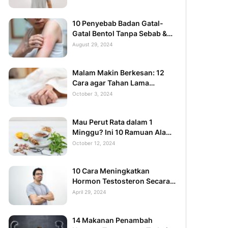
10 Penyebab Badan Gatal-
Gatal Bentol Tanpa Sebab &
Solusinya
August 29, 2024
Malam Makin Berkesan: 12
Cara agar Tahan Lama
Berjam-jam
October 3, 2024
Mau Perut Rata dalam 1
Minggu? Ini 10 Ramuan Alami
yang Bisa Anda Coba!
October 12, 2024
10 Cara Meningkatkan
Hormon Testosteron Secara
Alami yang Aman
April 29, 2024
14 Makanan Penambah