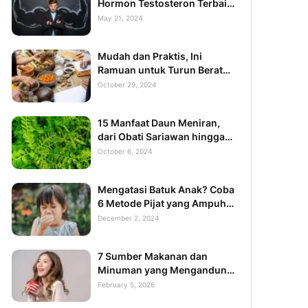
Hormon Testosteron Terbaik
yang Alami
May 21, 2024
Mudah dan Praktis, Ini
Ramuan untuk Turun Berat
Badan 20 Kg
October 29, 2024
15 Manfaat Daun Meniran,
dari Obati Sariawan hingga
Mencegah Kanker
October 6, 2024
Mengatasi Batuk Anak? Coba
6 Metode Pijat yang Ampuh
Ini
December 2, 2024
7 Sumber Makanan dan
Minuman yang Mengandung
Collagen Tinggi
February 5, 2026