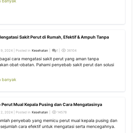
h banyak
engatasi Sakit Perut di Rumah, Efektif & Ampuh Tanpa
9, 2024 | Posted in
Kesehatan
|
1 |
36104
rbagai cara mengatasi sakit perut yang aman tanpa
an obat-obatan. Pahami penyebab sakit perut dan solusi
h banyak
 Perut Mual Kepala Pusing dan Cara Mengatasinya
2, 2024 | Posted in
Kesehatan
|
14578
jumlah penyebab yang memicu perut mual kepala pusing dan
sejumlah cara efektif untuk mengatasi serta mencegahnya.