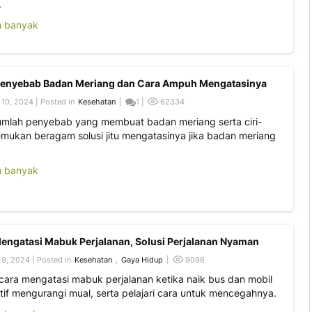
.
h banyak
 Penyebab Badan Meriang dan Cara Ampuh Mengatasinya
10, 2024 | Posted in
Kesehatan
|
1 |
62334
jumlah penyebab yang membuat badan meriang serta ciri-
Temukan beragam solusi jitu mengatasinya jika badan meriang
h banyak
engatasi Mabuk Perjalanan, Solusi Perjalanan Nyaman
9, 2024 | Posted in
Kesehatan
,
Gaya Hidup
|
9096
ara mengatasi mabuk perjalanan ketika naik bus dan mobil
tif mengurangi mual, serta pelajari cara untuk mencegahnya.