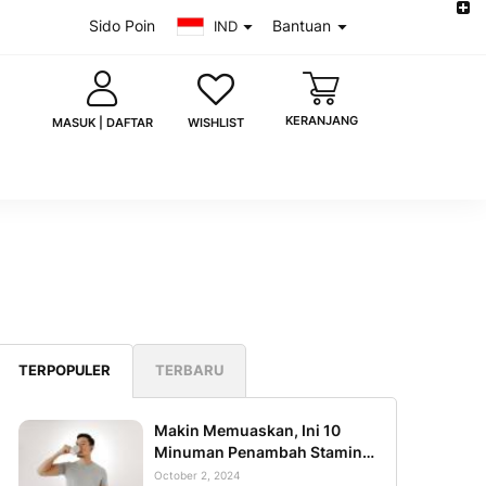
Sido Poin
Bantuan
IND
KERANJANG
WISHLIST
MASUK | DAFTAR
saya
Lupa kata sandi?
MASUK
TERPOPULER
TERBARU
 akun?
Daftar sekarang
Makin Memuaskan, Ini 10
Minuman Penambah Stamina
uk dengan Google
Pria di Ranjang
October 2, 2024