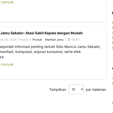
h banyak
 Jamu Sekalor: Atasi Sakit Kepala dengan Mudah
er 28, 2024 | Posted in
Produk
,
Manfaat Jamu
|
18201
ejumlah informasi penting terkait Sido Muncul Jamu Sekalor,
manfaat, komposisi, anjuran konsumsi, serta efek
ya.
h banyak
Tampilkan
per halaman