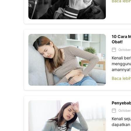
Baca lebi
10 Cara M
Obat!
October 
Kenali be
menggunak
amannya!
Baca lebi
Penyebab
October 
Kenali se
dapatkan 