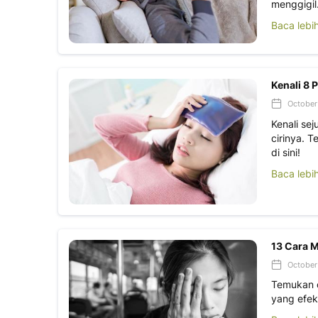
menggigil
Baca lebi
Kenali 8
October 
Kenali se
cirinya. 
di sini!
Baca lebi
13 Cara M
October 
Temukan c
yang efek