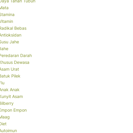
Daya Tahan Tubuh
Mata
Stamina
Vitamin
Radikal Bebas
Antioksidan
Susu Jahe
Jahe
Peredaran Darah
Khusus Dewasa
Asam Urat
Batuk Pilek
Flu
Anak Anak
Kunyit Asam
Bilberry
Empon Empon
Maag
Diet
Autoimun