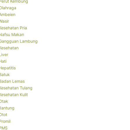
Perut Kembung
Olahraga
Ambeien
Wasir
Kesehatan Pria
Nafsu Makan
Gangguan Lambung
Kesehatan
Liver
Hati
Hepatitis
Batuk
Badan Lemas
Kesehatan Tulang
Kesehatan Kulit
Otak
Jantung
Otot
Promil
PMS