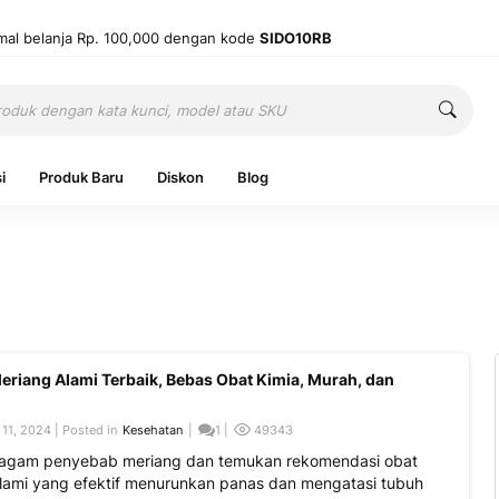
mal belanja Rp. 100,000 dengan kode
SIDO10RB
Cari
Cari
i
Produk Baru
Diskon
Blog
Ingatkan 
eriang Alami Terbaik, Bebas Obat Kimia, Murah, dan
Belum punya
11, 2024 | Posted in
Kesehatan
|
1 |
49343
ragam penyebab meriang dan temukan rekomendasi obat
Mas
lami yang efektif menurunkan panas dan mengatasi tubuh