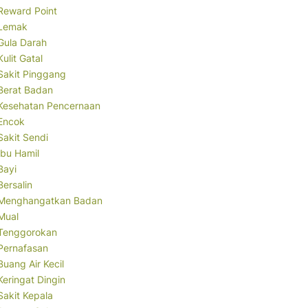
Reward Point
Lemak
Gula Darah
Kulit Gatal
Sakit Pinggang
Berat Badan
Kesehatan Pencernaan
Encok
Sakit Sendi
Ibu Hamil
Bayi
Bersalin
Menghangatkan Badan
Mual
Tenggorokan
Pernafasan
Buang Air Kecil
Keringat Dingin
Sakit Kepala