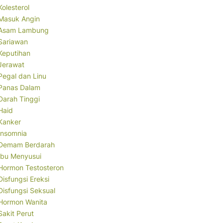
Kolesterol
Masuk Angin
Asam Lambung
Sariawan
Keputihan
Jerawat
Pegal dan Linu
Panas Dalam
Darah Tinggi
Haid
Kanker
Insomnia
Demam Berdarah
Ibu Menyusui
Hormon Testosteron
Disfungsi Ereksi
Disfungsi Seksual
Hormon Wanita
Sakit Perut