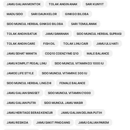
JAMU GALIAN MONTOK
TOLAK ANGIN ANAK
SARI KUNYIT
MADU SIDO
SARI DAUN KELOR
GINKGO BILOBA
SIDO MUNCUL HERBAL GINKGO BILOBA
SARI TEMULAWAK
TOLAK ANGIN BATUK
JAMU SAWANAN
SIDO MUNCUL HERBAL SUPRASI
TOLAK ANGIN CARE
FISH OIL
TOLAK LINU CAIR
JAMU ULU HATI
JAMU SEHAT WANITA
COQ10 COENZYME Q10
MALE BALANCE
JAMU KOMPLIT PEGAL LINU
SIDO MUNCUL VITAMIN D3 1000 IU
JAMOE LIFE STYLE
SIDO MUNCUL VITAMIN E 300 IU
SIDO MUNCUL HERBAL LINGZHI
FEMALE BALANCE
JAMU GALIAN SINGSET
SIDO MUNCUL VITAMIN C1000
JAMU GALIAN PUTRI
SIDO MUNCUL JAMU WASIR
JAMU HERITAGE BERAS KENCUR
JAMU GALIAN DELIMA PUTIH
JAMU RESIKDA
JAMU SAKIT PINGGANG
JAMU GALIAN PAREM