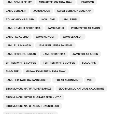
JAMU GEMUK SEHAT
MINYAK TELON TIGA ANAK
HEPACOMB
JAMU BERSALIN
JAMU ENCOK
SEHAT BERSALIN LENGKAP
TOLAK ANGIN BALSEM
KOPI JAHE
JAMU TENSI
JAMU KOMPLIT SEHAT PRIA
JAMU BATUK
PERMEN TOLAK ANGIN
JAMU PEGAL LINU
JAMU KLINGSIR
JAMU SEKALOR
JAMU TUJUH ANGIN
JAMU INFLUENSA SALESMA
JAMU PEGELINU INSTAN
JAMU SEHAT PRIA
JAMU TOLAK ANGIN
ENTREM WHITE COFFEE
TENTREM WHITE COFFEE
SUSU JAHE
SM-DIABE
MINYAK KAYU PUTIH TIGA ANAK
JAMU HERITAGE GALIAN SINGSET
TOLAK ANGIN MINT
VCO
SIDO MUNCUL NATURAL HERBAMIX5
SIDO MUNCUL NATURAL CALCI BONE
SIDO MUNCUL NATURAL GRAPE SEED + VIT C
SIDO MUNCUL NATURAL SARI DAUN KELOR