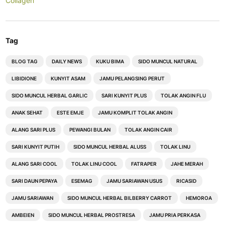
Collagen
Tag
BLOG TAG
DAILY NEWS
KUKU BIMA
SIDO MUNCUL NATURAL
LIBIDIONE
KUNYIT ASAM
JAMU PELANGSING PERUT
SIDO MUNCUL HERBAL GARLIC
SARI KUNYIT PLUS
TOLAK ANGIN FLU
ANAK SEHAT
ESTE EMJE
JAMU KOMPLIT TOLAK ANGIN
ALANG SARI PLUS
PEWANGI BULAN
TOLAK ANGIN CAIR
SARI KUNYIT PUTIH
SIDO MUNCUL HERBAL ALUSS
TOLAK LINU
ALANG SARI COOL
TOLAK LINU COOL
FATRAPER
JAHE MERAH
SARI DAUN PEPAYA
ESEMAG
JAMU SARIAWAN USUS
RICASID
JAMU SARIAWAN
SIDO MUNCUL HERBAL BILBERRY CARROT
HEMOROA
AMBEIEN
SIDO MUNCUL HERBAL PROSTRESA
JAMU PRIA PERKASA