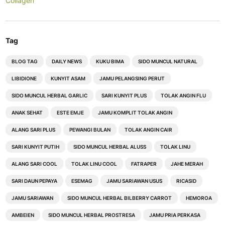
Collagen
Tag
BLOG TAG
DAILY NEWS
KUKU BIMA
SIDO MUNCUL NATURAL
LIBIDIONE
KUNYIT ASAM
JAMU PELANGSING PERUT
SIDO MUNCUL HERBAL GARLIC
SARI KUNYIT PLUS
TOLAK ANGIN FLU
ANAK SEHAT
ESTE EMJE
JAMU KOMPLIT TOLAK ANGIN
ALANG SARI PLUS
PEWANGI BULAN
TOLAK ANGIN CAIR
SARI KUNYIT PUTIH
SIDO MUNCUL HERBAL ALUSS
TOLAK LINU
ALANG SARI COOL
TOLAK LINU COOL
FATRAPER
JAHE MERAH
SARI DAUN PEPAYA
ESEMAG
JAMU SARIAWAN USUS
RICASID
JAMU SARIAWAN
SIDO MUNCUL HERBAL BILBERRY CARROT
HEMOROA
AMBEIEN
SIDO MUNCUL HERBAL PROSTRESA
JAMU PRIA PERKASA