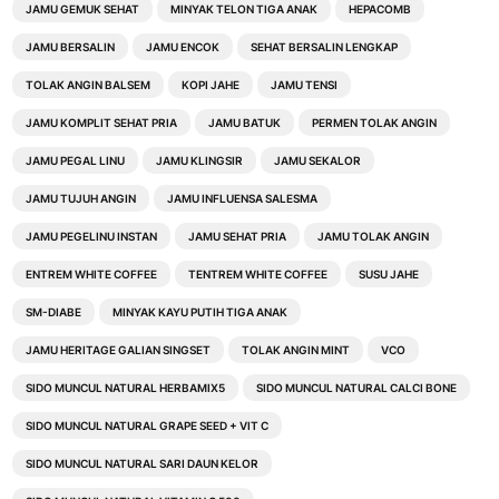
JAMU GEMUK SEHAT
MINYAK TELON TIGA ANAK
HEPACOMB
JAMU BERSALIN
JAMU ENCOK
SEHAT BERSALIN LENGKAP
TOLAK ANGIN BALSEM
KOPI JAHE
JAMU TENSI
JAMU KOMPLIT SEHAT PRIA
JAMU BATUK
PERMEN TOLAK ANGIN
JAMU PEGAL LINU
JAMU KLINGSIR
JAMU SEKALOR
JAMU TUJUH ANGIN
JAMU INFLUENSA SALESMA
JAMU PEGELINU INSTAN
JAMU SEHAT PRIA
JAMU TOLAK ANGIN
ENTREM WHITE COFFEE
TENTREM WHITE COFFEE
SUSU JAHE
SM-DIABE
MINYAK KAYU PUTIH TIGA ANAK
JAMU HERITAGE GALIAN SINGSET
TOLAK ANGIN MINT
VCO
SIDO MUNCUL NATURAL HERBAMIX5
SIDO MUNCUL NATURAL CALCI BONE
SIDO MUNCUL NATURAL GRAPE SEED + VIT C
SIDO MUNCUL NATURAL SARI DAUN KELOR