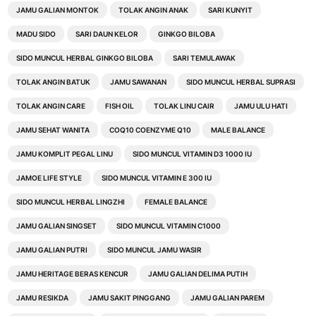
JAMU GALIAN MONTOK
TOLAK ANGIN ANAK
SARI KUNYIT
MADU SIDO
SARI DAUN KELOR
GINKGO BILOBA
SIDO MUNCUL HERBAL GINKGO BILOBA
SARI TEMULAWAK
TOLAK ANGIN BATUK
JAMU SAWANAN
SIDO MUNCUL HERBAL SUPRASI
TOLAK ANGIN CARE
FISH OIL
TOLAK LINU CAIR
JAMU ULU HATI
JAMU SEHAT WANITA
COQ10 COENZYME Q10
MALE BALANCE
JAMU KOMPLIT PEGAL LINU
SIDO MUNCUL VITAMIN D3 1000 IU
JAMOE LIFE STYLE
SIDO MUNCUL VITAMIN E 300 IU
SIDO MUNCUL HERBAL LINGZHI
FEMALE BALANCE
JAMU GALIAN SINGSET
SIDO MUNCUL VITAMIN C1000
JAMU GALIAN PUTRI
SIDO MUNCUL JAMU WASIR
JAMU HERITAGE BERAS KENCUR
JAMU GALIAN DELIMA PUTIH
JAMU RESIKDA
JAMU SAKIT PINGGANG
JAMU GALIAN PAREM