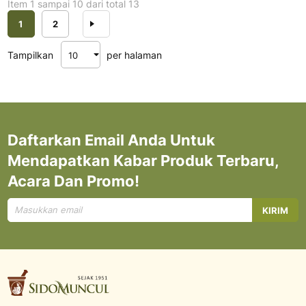
Item 1 sampai 10 dari total 13
Halaman
Anda sedang membaca halaman
Halaman
Halaman
Berikutnya
1
2
Tampilkan
per halaman
Daftarkan Email Anda Untuk
Mendapatkan Kabar Produk Terbaru,
Acara Dan Promo!
Mendaftar
KIRIM
untuk
Newsletter
kami: