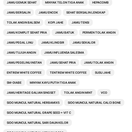
JAMU GEMUK SEHAT
MINYAK TELON TIGA ANAK
HEPACOMB
JAMU BERSALIN
JAMU ENCOK
SEHAT BERSALIN LENGKAP
TOLAK ANGIN BALSEM
KOPI JAHE
JAMU TENSI
JAMU KOMPLIT SEHAT PRIA
JAMU BATUK
PERMEN TOLAK ANGIN
JAMU PEGAL LINU
JAMU KLINGSIR
JAMU SEKALOR
JAMU TUJUH ANGIN
JAMU INFLUENSA SALESMA
JAMU PEGELINU INSTAN
JAMU SEHAT PRIA
JAMU TOLAK ANGIN
ENTREM WHITE COFFEE
TENTREM WHITE COFFEE
SUSU JAHE
SM-DIABE
MINYAK KAYU PUTIH TIGA ANAK
JAMU HERITAGE GALIAN SINGSET
TOLAK ANGIN MINT
VCO
SIDO MUNCUL NATURAL HERBAMIX5
SIDO MUNCUL NATURAL CALCI BONE
SIDO MUNCUL NATURAL GRAPE SEED + VIT C
SIDO MUNCUL NATURAL SARI DAUN KELOR