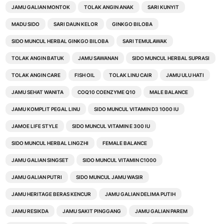
JAMU GALIAN MONTOK
TOLAK ANGIN ANAK
SARI KUNYIT
MADU SIDO
SARI DAUN KELOR
GINKGO BILOBA
SIDO MUNCUL HERBAL GINKGO BILOBA
SARI TEMULAWAK
TOLAK ANGIN BATUK
JAMU SAWANAN
SIDO MUNCUL HERBAL SUPRASI
TOLAK ANGIN CARE
FISH OIL
TOLAK LINU CAIR
JAMU ULU HATI
JAMU SEHAT WANITA
COQ10 COENZYME Q10
MALE BALANCE
JAMU KOMPLIT PEGAL LINU
SIDO MUNCUL VITAMIN D3 1000 IU
JAMOE LIFE STYLE
SIDO MUNCUL VITAMIN E 300 IU
SIDO MUNCUL HERBAL LINGZHI
FEMALE BALANCE
JAMU GALIAN SINGSET
SIDO MUNCUL VITAMIN C1000
JAMU GALIAN PUTRI
SIDO MUNCUL JAMU WASIR
JAMU HERITAGE BERAS KENCUR
JAMU GALIAN DELIMA PUTIH
JAMU RESIKDA
JAMU SAKIT PINGGANG
JAMU GALIAN PAREM