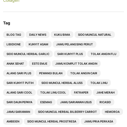
Collagen
Tag
BLOG TAG
DAILY NEWS
KUKU BIMA
SIDO MUNCUL NATURAL
LIBIDIONE
KUNYIT ASAM
JAMU PELANGSING PERUT
SIDO MUNCUL HERBAL GARLIC
SARI KUNYIT PLUS
TOLAK ANGIN FLU
ANAK SEHAT
ESTE EMJE
JAMU KOMPLIT TOLAK ANGIN
ALANG SARI PLUS
PEWANGI BULAN
TOLAK ANGIN CAIR
SARI KUNYIT PUTIH
SIDO MUNCUL HERBAL ALUSS
TOLAK LINU
ALANG SARI COOL
TOLAK LINU COOL
FATRAPER
JAHE MERAH
SARI DAUN PEPAYA
ESEMAG
JAMU SARIAWAN USUS
RICASID
JAMU SARIAWAN
SIDO MUNCUL HERBAL BILBERRY CARROT
HEMOROA
AMBEIEN
SIDO MUNCUL HERBAL PROSTRESA
JAMU PRIA PERKASA