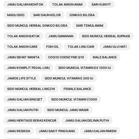
JAMU GALIAN MONTOK
TOLAK ANGIN ANAK
SARI KUNYIT
MADU SIDO
SARI DAUN KELOR
GINKGO BILOBA
SIDO MUNCUL HERBAL GINKGO BILOBA
SARI TEMULAWAK
TOLAK ANGIN BATUK
JAMU SAWANAN
SIDO MUNCUL HERBAL SUPRASI
TOLAK ANGIN CARE
FISH OIL
TOLAK LINU CAIR
JAMU ULU HATI
JAMU SEHAT WANITA
COQ10 COENZYME Q10
MALE BALANCE
JAMU KOMPLIT PEGAL LINU
SIDO MUNCUL VITAMIN D3 1000 IU
JAMOE LIFE STYLE
SIDO MUNCUL VITAMIN E 300 IU
SIDO MUNCUL HERBAL LINGZHI
FEMALE BALANCE
JAMU GALIAN SINGSET
SIDO MUNCUL VITAMIN C1000
JAMU GALIAN PUTRI
SIDO MUNCUL JAMU WASIR
JAMU HERITAGE BERAS KENCUR
JAMU GALIAN DELIMA PUTIH
JAMU RESIKDA
JAMU SAKIT PINGGANG
JAMU GALIAN PAREM