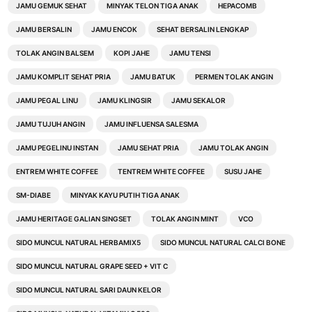
JAMU GEMUK SEHAT
MINYAK TELON TIGA ANAK
HEPACOMB
JAMU BERSALIN
JAMU ENCOK
SEHAT BERSALIN LENGKAP
TOLAK ANGIN BALSEM
KOPI JAHE
JAMU TENSI
JAMU KOMPLIT SEHAT PRIA
JAMU BATUK
PERMEN TOLAK ANGIN
JAMU PEGAL LINU
JAMU KLINGSIR
JAMU SEKALOR
JAMU TUJUH ANGIN
JAMU INFLUENSA SALESMA
JAMU PEGELINU INSTAN
JAMU SEHAT PRIA
JAMU TOLAK ANGIN
ENTREM WHITE COFFEE
TENTREM WHITE COFFEE
SUSU JAHE
SM-DIABE
MINYAK KAYU PUTIH TIGA ANAK
JAMU HERITAGE GALIAN SINGSET
TOLAK ANGIN MINT
VCO
SIDO MUNCUL NATURAL HERBAMIX5
SIDO MUNCUL NATURAL CALCI BONE
SIDO MUNCUL NATURAL GRAPE SEED + VIT C
SIDO MUNCUL NATURAL SARI DAUN KELOR