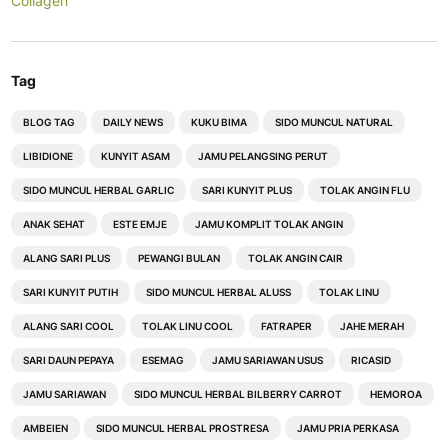
Collagen
Tag
BLOG TAG
DAILY NEWS
KUKU BIMA
SIDO MUNCUL NATURAL
LIBIDIONE
KUNYIT ASAM
JAMU PELANGSING PERUT
SIDO MUNCUL HERBAL GARLIC
SARI KUNYIT PLUS
TOLAK ANGIN FLU
ANAK SEHAT
ESTE EMJE
JAMU KOMPLIT TOLAK ANGIN
ALANG SARI PLUS
PEWANGI BULAN
TOLAK ANGIN CAIR
SARI KUNYIT PUTIH
SIDO MUNCUL HERBAL ALUSS
TOLAK LINU
ALANG SARI COOL
TOLAK LINU COOL
FATRAPER
JAHE MERAH
SARI DAUN PEPAYA
ESEMAG
JAMU SARIAWAN USUS
RICASID
JAMU SARIAWAN
SIDO MUNCUL HERBAL BILBERRY CARROT
HEMOROA
AMBEIEN
SIDO MUNCUL HERBAL PROSTRESA
JAMU PRIA PERKASA