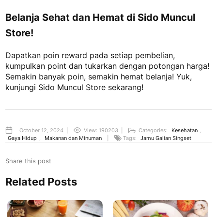
Belanja Sehat dan Hemat di Sido Muncul
Store!
Dapatkan poin reward pada setiap pembelian,
kumpulkan point dan tukarkan dengan potongan harga!
Semakin banyak poin, semakin hemat belanja! Yuk,
kunjungi Sido Muncul Store sekarang!
October 12, 2024
|
View: 190203
|
Categories:
Kesehatan
,
Gaya Hidup
,
Makanan dan Minuman
|
Tags:
Jamu Galian Singset
Share this post
Related Posts