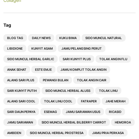
Collagen
Tag
BLOG TAG
DAILY NEWS
KUKU BIMA
SIDO MUNCUL NATURAL
LIBIDIONE
KUNYIT ASAM
JAMU PELANGSING PERUT
SIDO MUNCUL HERBAL GARLIC
SARI KUNYIT PLUS
TOLAK ANGIN FLU
ANAK SEHAT
ESTE EMJE
JAMU KOMPLIT TOLAK ANGIN
ALANG SARI PLUS
PEWANGI BULAN
TOLAK ANGIN CAIR
SARI KUNYIT PUTIH
SIDO MUNCUL HERBAL ALUSS
TOLAK LINU
ALANG SARI COOL
TOLAK LINU COOL
FATRAPER
JAHE MERAH
SARI DAUN PEPAYA
ESEMAG
JAMU SARIAWAN USUS
RICASID
JAMU SARIAWAN
SIDO MUNCUL HERBAL BILBERRY CARROT
HEMOROA
AMBEIEN
SIDO MUNCUL HERBAL PROSTRESA
JAMU PRIA PERKASA