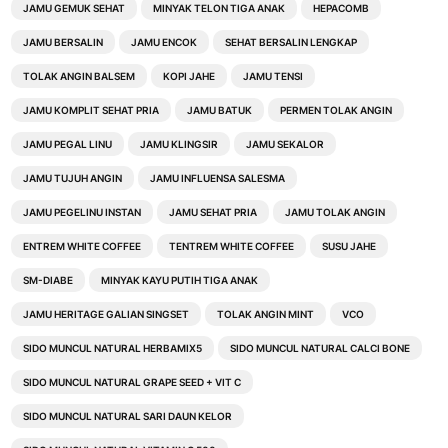
JAMU GEMUK SEHAT
MINYAK TELON TIGA ANAK
HEPACOMB
JAMU BERSALIN
JAMU ENCOK
SEHAT BERSALIN LENGKAP
TOLAK ANGIN BALSEM
KOPI JAHE
JAMU TENSI
JAMU KOMPLIT SEHAT PRIA
JAMU BATUK
PERMEN TOLAK ANGIN
JAMU PEGAL LINU
JAMU KLINGSIR
JAMU SEKALOR
JAMU TUJUH ANGIN
JAMU INFLUENSA SALESMA
JAMU PEGELINU INSTAN
JAMU SEHAT PRIA
JAMU TOLAK ANGIN
ENTREM WHITE COFFEE
TENTREM WHITE COFFEE
SUSU JAHE
SM-DIABE
MINYAK KAYU PUTIH TIGA ANAK
JAMU HERITAGE GALIAN SINGSET
TOLAK ANGIN MINT
VCO
SIDO MUNCUL NATURAL HERBAMIX5
SIDO MUNCUL NATURAL CALCI BONE
SIDO MUNCUL NATURAL GRAPE SEED + VIT C
SIDO MUNCUL NATURAL SARI DAUN KELOR