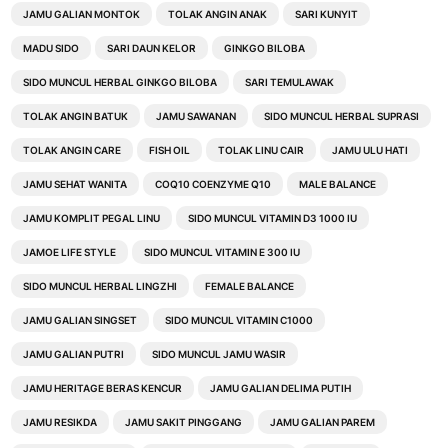
JAMU GALIAN MONTOK
TOLAK ANGIN ANAK
SARI KUNYIT
MADU SIDO
SARI DAUN KELOR
GINKGO BILOBA
SIDO MUNCUL HERBAL GINKGO BILOBA
SARI TEMULAWAK
TOLAK ANGIN BATUK
JAMU SAWANAN
SIDO MUNCUL HERBAL SUPRASI
TOLAK ANGIN CARE
FISH OIL
TOLAK LINU CAIR
JAMU ULU HATI
JAMU SEHAT WANITA
COQ10 COENZYME Q10
MALE BALANCE
JAMU KOMPLIT PEGAL LINU
SIDO MUNCUL VITAMIN D3 1000 IU
JAMOE LIFE STYLE
SIDO MUNCUL VITAMIN E 300 IU
SIDO MUNCUL HERBAL LINGZHI
FEMALE BALANCE
JAMU GALIAN SINGSET
SIDO MUNCUL VITAMIN C1000
JAMU GALIAN PUTRI
SIDO MUNCUL JAMU WASIR
JAMU HERITAGE BERAS KENCUR
JAMU GALIAN DELIMA PUTIH
JAMU RESIKDA
JAMU SAKIT PINGGANG
JAMU GALIAN PAREM