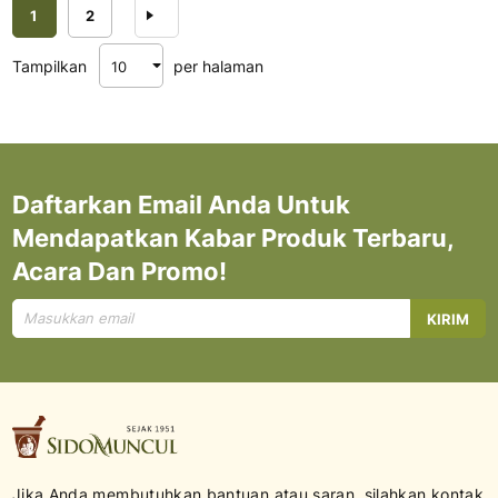
Halaman
Anda sedang membaca halaman
Halaman
Halaman
Berikutnya
1
2
Tampilkan
per halaman
Daftarkan Email Anda Untuk
Mendapatkan Kabar Produk Terbaru,
Acara Dan Promo!
Mendaftar
KIRIM
untuk
Newsletter
kami:
Jika Anda membutuhkan bantuan atau saran, silahkan kontak