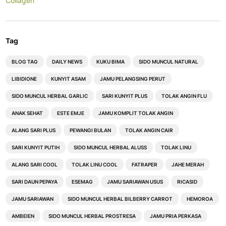
Collagen
Tag
BLOG TAG
DAILY NEWS
KUKU BIMA
SIDO MUNCUL NATURAL
LIBIDIONE
KUNYIT ASAM
JAMU PELANGSING PERUT
SIDO MUNCUL HERBAL GARLIC
SARI KUNYIT PLUS
TOLAK ANGIN FLU
ANAK SEHAT
ESTE EMJE
JAMU KOMPLIT TOLAK ANGIN
ALANG SARI PLUS
PEWANGI BULAN
TOLAK ANGIN CAIR
SARI KUNYIT PUTIH
SIDO MUNCUL HERBAL ALUSS
TOLAK LINU
ALANG SARI COOL
TOLAK LINU COOL
FATRAPER
JAHE MERAH
SARI DAUN PEPAYA
ESEMAG
JAMU SARIAWAN USUS
RICASID
JAMU SARIAWAN
SIDO MUNCUL HERBAL BILBERRY CARROT
HEMOROA
AMBEIEN
SIDO MUNCUL HERBAL PROSTRESA
JAMU PRIA PERKASA