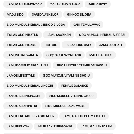
JAMU GALIAN MONTOK
TOLAK ANGIN ANAK
SARI KUNYIT
MADU SIDO
SARI DAUN KELOR
GINKGO BILOBA
SIDO MUNCUL HERBAL GINKGO BILOBA
SARI TEMULAWAK
TOLAK ANGIN BATUK
JAMU SAWANAN
SIDO MUNCUL HERBAL SUPRASI
TOLAK ANGIN CARE
FISH OIL
TOLAK LINU CAIR
JAMU ULU HATI
JAMU SEHAT WANITA
COQ10 COENZYME Q10
MALE BALANCE
JAMU KOMPLIT PEGAL LINU
SIDO MUNCUL VITAMIN D3 1000 IU
JAMOE LIFE STYLE
SIDO MUNCUL VITAMIN E 300 IU
SIDO MUNCUL HERBAL LINGZHI
FEMALE BALANCE
JAMU GALIAN SINGSET
SIDO MUNCUL VITAMIN C1000
JAMU GALIAN PUTRI
SIDO MUNCUL JAMU WASIR
JAMU HERITAGE BERAS KENCUR
JAMU GALIAN DELIMA PUTIH
JAMU RESIKDA
JAMU SAKIT PINGGANG
JAMU GALIAN PAREM