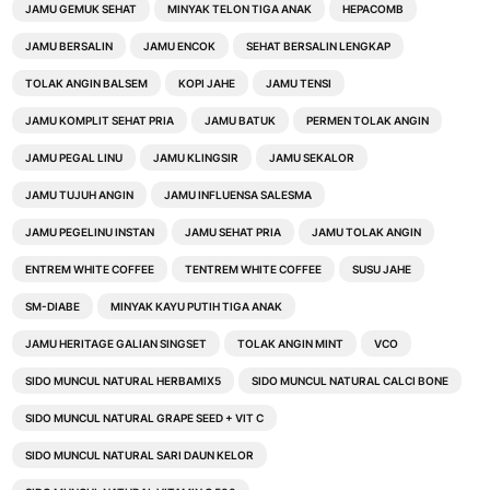
JAMU GEMUK SEHAT
MINYAK TELON TIGA ANAK
HEPACOMB
JAMU BERSALIN
JAMU ENCOK
SEHAT BERSALIN LENGKAP
TOLAK ANGIN BALSEM
KOPI JAHE
JAMU TENSI
JAMU KOMPLIT SEHAT PRIA
JAMU BATUK
PERMEN TOLAK ANGIN
JAMU PEGAL LINU
JAMU KLINGSIR
JAMU SEKALOR
JAMU TUJUH ANGIN
JAMU INFLUENSA SALESMA
JAMU PEGELINU INSTAN
JAMU SEHAT PRIA
JAMU TOLAK ANGIN
ENTREM WHITE COFFEE
TENTREM WHITE COFFEE
SUSU JAHE
SM-DIABE
MINYAK KAYU PUTIH TIGA ANAK
JAMU HERITAGE GALIAN SINGSET
TOLAK ANGIN MINT
VCO
SIDO MUNCUL NATURAL HERBAMIX5
SIDO MUNCUL NATURAL CALCI BONE
SIDO MUNCUL NATURAL GRAPE SEED + VIT C
SIDO MUNCUL NATURAL SARI DAUN KELOR