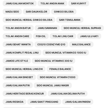
JAMU GALIAN MONTOK
TOLAK ANGIN ANAK
SARI KUNYIT
MADU SIDO
SARI DAUN KELOR
GINKGO BILOBA
SIDO MUNCUL HERBAL GINKGO BILOBA
SARI TEMULAWAK
TOLAK ANGIN BATUK
JAMU SAWANAN
SIDO MUNCUL HERBAL SUPRASI
TOLAK ANGIN CARE
FISH OIL
TOLAK LINU CAIR
JAMU ULU HATI
JAMU SEHAT WANITA
COQ10 COENZYME Q10
MALE BALANCE
JAMU KOMPLIT PEGAL LINU
SIDO MUNCUL VITAMIN D3 1000 IU
JAMOE LIFE STYLE
SIDO MUNCUL VITAMIN E 300 IU
SIDO MUNCUL HERBAL LINGZHI
FEMALE BALANCE
JAMU GALIAN SINGSET
SIDO MUNCUL VITAMIN C1000
JAMU GALIAN PUTRI
SIDO MUNCUL JAMU WASIR
JAMU HERITAGE BERAS KENCUR
JAMU GALIAN DELIMA PUTIH
JAMU RESIKDA
JAMU SAKIT PINGGANG
JAMU GALIAN PAREM