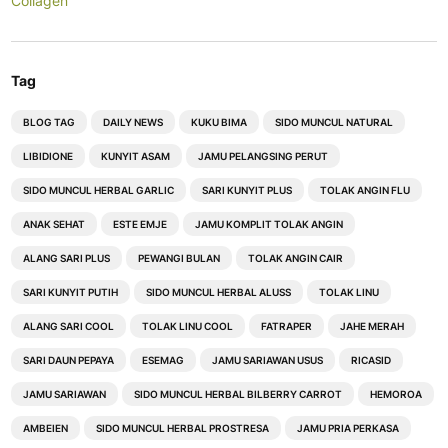
Collagen
Tag
BLOG TAG
DAILY NEWS
KUKU BIMA
SIDO MUNCUL NATURAL
LIBIDIONE
KUNYIT ASAM
JAMU PELANGSING PERUT
SIDO MUNCUL HERBAL GARLIC
SARI KUNYIT PLUS
TOLAK ANGIN FLU
ANAK SEHAT
ESTE EMJE
JAMU KOMPLIT TOLAK ANGIN
ALANG SARI PLUS
PEWANGI BULAN
TOLAK ANGIN CAIR
SARI KUNYIT PUTIH
SIDO MUNCUL HERBAL ALUSS
TOLAK LINU
ALANG SARI COOL
TOLAK LINU COOL
FATRAPER
JAHE MERAH
SARI DAUN PEPAYA
ESEMAG
JAMU SARIAWAN USUS
RICASID
JAMU SARIAWAN
SIDO MUNCUL HERBAL BILBERRY CARROT
HEMOROA
AMBEIEN
SIDO MUNCUL HERBAL PROSTRESA
JAMU PRIA PERKASA