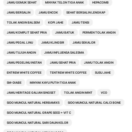
JAMU GEMUK SEHAT
MINYAK TELON TIGA ANAK
HEPACOMB
JAMU BERSALIN
JAMU ENCOK
SEHAT BERSALIN LENGKAP
TOLAK ANGIN BALSEM
KOPI JAHE
JAMU TENSI
JAMU KOMPLIT SEHAT PRIA
JAMU BATUK
PERMEN TOLAK ANGIN
JAMU PEGAL LINU
JAMU KLINGSIR
JAMU SEKALOR
JAMU TUJUH ANGIN
JAMU INFLUENSA SALESMA
JAMU PEGELINU INSTAN
JAMU SEHAT PRIA
JAMU TOLAK ANGIN
ENTREM WHITE COFFEE
TENTREM WHITE COFFEE
SUSU JAHE
SM-DIABE
MINYAK KAYU PUTIH TIGA ANAK
JAMU HERITAGE GALIAN SINGSET
TOLAK ANGIN MINT
VCO
SIDO MUNCUL NATURAL HERBAMIX5
SIDO MUNCUL NATURAL CALCI BONE
SIDO MUNCUL NATURAL GRAPE SEED + VIT C
SIDO MUNCUL NATURAL SARI DAUN KELOR