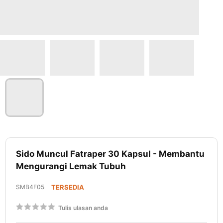
Lewati
ke
Sido Muncul Fatraper 30 Kapsul - Membantu
awal
Mengurangi Lemak Tubuh
galeri
foto
SMB4F05
TERSEDIA
Rating:
Tulis ulasan anda
60
100
% of