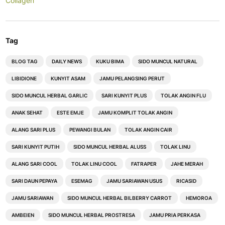
Collagen
Tag
BLOG TAG
DAILY NEWS
KUKU BIMA
SIDO MUNCUL NATURAL
LIBIDIONE
KUNYIT ASAM
JAMU PELANGSING PERUT
SIDO MUNCUL HERBAL GARLIC
SARI KUNYIT PLUS
TOLAK ANGIN FLU
ANAK SEHAT
ESTE EMJE
JAMU KOMPLIT TOLAK ANGIN
ALANG SARI PLUS
PEWANGI BULAN
TOLAK ANGIN CAIR
SARI KUNYIT PUTIH
SIDO MUNCUL HERBAL ALUSS
TOLAK LINU
ALANG SARI COOL
TOLAK LINU COOL
FATRAPER
JAHE MERAH
SARI DAUN PEPAYA
ESEMAG
JAMU SARIAWAN USUS
RICASID
JAMU SARIAWAN
SIDO MUNCUL HERBAL BILBERRY CARROT
HEMOROA
AMBEIEN
SIDO MUNCUL HERBAL PROSTRESA
JAMU PRIA PERKASA