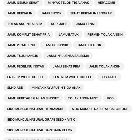
JAMU GEMUK SEHAT
MINYAK TELON TIGA ANAK
HEPACOMB
JAMU BERSALIN
JAMU ENCOK
SEHAT BERSALIN LENGKAP
TOLAK ANGIN BALSEM
KOPI JAHE
JAMU TENSI
JAMU KOMPLIT SEHAT PRIA
JAMU BATUK
PERMEN TOLAK ANGIN
JAMU PEGAL LINU
JAMU KLINGSIR
JAMU SEKALOR
JAMU TUJUH ANGIN
JAMU INFLUENSA SALESMA
JAMU PEGELINU INSTAN
JAMU SEHAT PRIA
JAMU TOLAK ANGIN
ENTREM WHITE COFFEE
TENTREM WHITE COFFEE
SUSU JAHE
SM-DIABE
MINYAK KAYU PUTIH TIGA ANAK
JAMU HERITAGE GALIAN SINGSET
TOLAK ANGIN MINT
VCO
SIDO MUNCUL NATURAL HERBAMIX5
SIDO MUNCUL NATURAL CALCI BONE
SIDO MUNCUL NATURAL GRAPE SEED + VIT C
SIDO MUNCUL NATURAL SARI DAUN KELOR