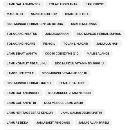
JAMU GALIAN MONTOK
TOLAK ANGIN ANAK
SARI KUNYIT
MADU SIDO
SARI DAUN KELOR
GINKGO BILOBA
SIDO MUNCUL HERBAL GINKGO BILOBA
SARI TEMULAWAK
TOLAK ANGIN BATUK
JAMU SAWANAN
SIDO MUNCUL HERBAL SUPRASI
TOLAK ANGIN CARE
FISH OIL
TOLAK LINU CAIR
JAMU ULU HATI
JAMU SEHAT WANITA
COQ10 COENZYME Q10
MALE BALANCE
JAMU KOMPLIT PEGAL LINU
SIDO MUNCUL VITAMIN D3 1000 IU
JAMOE LIFE STYLE
SIDO MUNCUL VITAMIN E 300 IU
SIDO MUNCUL HERBAL LINGZHI
FEMALE BALANCE
JAMU GALIAN SINGSET
SIDO MUNCUL VITAMIN C1000
JAMU GALIAN PUTRI
SIDO MUNCUL JAMU WASIR
JAMU HERITAGE BERAS KENCUR
JAMU GALIAN DELIMA PUTIH
JAMU RESIKDA
JAMU SAKIT PINGGANG
JAMU GALIAN PAREM