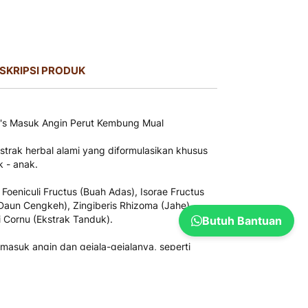
SKRIPSI PRODUK
12's Masuk Angin Perut Kembung Mual
kstrak herbal alami yang diformulasikan khusus
 - anak.
oeniculi Fructus (Buah Adas), Isorae Fructus
(Daun Cengkeh), Zingiberis Rhizoma (Jahe),
 Cornu (Ekstrak Tanduk).
Butuh Bantuan
suk angin dan gejala-gejalanya, seperti
t mulas, dan kembung.
n yang tertera pada kemasan produk.