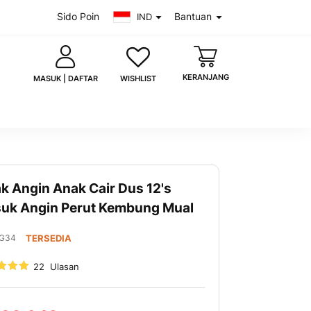
Sido Poin
Bantuan
IND
KERANJANG
WISHLIST
MASUK | DAFTAR
ak Angin Anak Cair Dus 12's
saya
Lupa kata sandi?
uk Angin Perut Kembung Mual
MASUK
G34
TERSEDIA
 akun?
Daftar sekarang
22
Ulasan
00
uk dengan Google