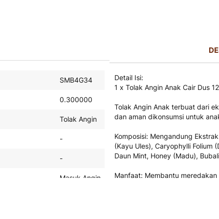
DE
Detail Isi:
SMB4G34
1 x Tolak Angin Anak Cair Dus 
0.300000
Tolak Angin Anak terbuat dari e
dan aman dikonsumsi untuk anak
Tolak Angin
Komposisi: Mengandung Ekstrak F
-
(Kayu Ules), Caryophylli Folium 
Daun Mint, Honey (Madu), Bubali
-
Manfaat: Membantu meredakan ma
Masuk Angin
sumeng (meriang), pusing, peru
Senin -
Perhatian:
Jum'at :
Baca aturan konsumsi/pemakaia
Order