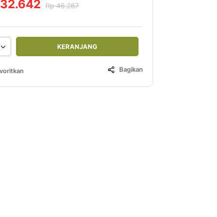
 32.642
Rp 46.267
KERANJANG
Bagikan
voritkan