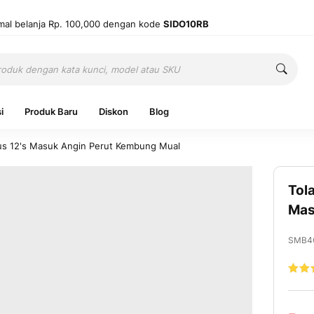
mal belanja Rp. 100,000 dengan kode
SIDO10RB
Cari
Cari
i
Produk Baru
Diskon
Blog
Dus 12's Masuk Angin Perut Kembung Mual
Tol
Ingatkan 
Mas
SMB4
Belum punya
Nilai:
100
1
% of
Mas