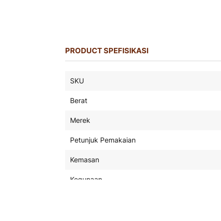
PRODUCT SPEFISIKASI
Product
SKU
Spefisikasi
Berat
Merek
Petunjuk Pemakaian
Kemasan
Kegunaan
Jadwal Pengiriman