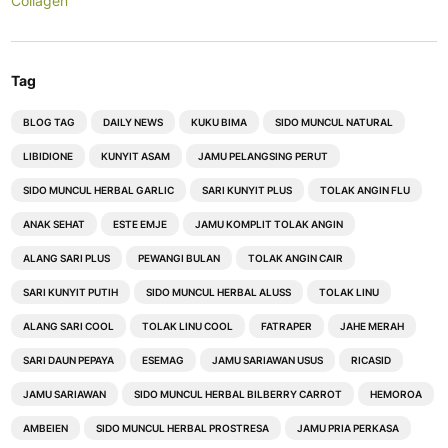
Collagen
Tag
BLOG TAG
DAILY NEWS
KUKU BIMA
SIDO MUNCUL NATURAL
LIBIDIONE
KUNYIT ASAM
JAMU PELANGSING PERUT
SIDO MUNCUL HERBAL GARLIC
SARI KUNYIT PLUS
TOLAK ANGIN FLU
ANAK SEHAT
ESTE EMJE
JAMU KOMPLIT TOLAK ANGIN
ALANG SARI PLUS
PEWANGI BULAN
TOLAK ANGIN CAIR
SARI KUNYIT PUTIH
SIDO MUNCUL HERBAL ALUSS
TOLAK LINU
ALANG SARI COOL
TOLAK LINU COOL
FATRAPER
JAHE MERAH
SARI DAUN PEPAYA
ESEMAG
JAMU SARIAWAN USUS
RICASID
JAMU SARIAWAN
SIDO MUNCUL HERBAL BILBERRY CARROT
HEMOROA
AMBEIEN
SIDO MUNCUL HERBAL PROSTRESA
JAMU PRIA PERKASA