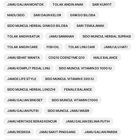
JAMU GALIAN MONTOK
TOLAK ANGIN ANAK
SARI KUNYIT
MADU SIDO
SARI DAUN KELOR
GINKGO BILOBA
SIDO MUNCUL HERBAL GINKGO BILOBA
SARI TEMULAWAK
TOLAK ANGIN BATUK
JAMU SAWANAN
SIDO MUNCUL HERBAL SUPRASI
TOLAK ANGIN CARE
FISH OIL
TOLAK LINU CAIR
JAMU ULU HATI
JAMU SEHAT WANITA
COQ10 COENZYME Q10
MALE BALANCE
JAMU KOMPLIT PEGAL LINU
SIDO MUNCUL VITAMIN D3 1000 IU
JAMOE LIFE STYLE
SIDO MUNCUL VITAMIN E 300 IU
SIDO MUNCUL HERBAL LINGZHI
FEMALE BALANCE
JAMU GALIAN SINGSET
SIDO MUNCUL VITAMIN C1000
JAMU GALIAN PUTRI
SIDO MUNCUL JAMU WASIR
JAMU HERITAGE BERAS KENCUR
JAMU GALIAN DELIMA PUTIH
JAMU RESIKDA
JAMU SAKIT PINGGANG
JAMU GALIAN PAREM