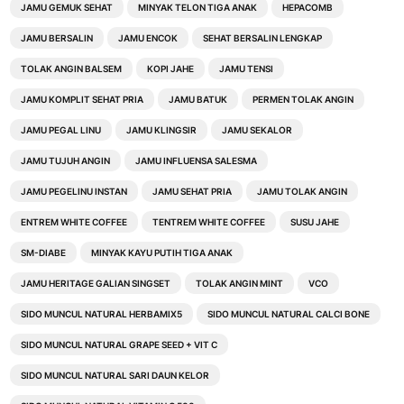
JAMU GEMUK SEHAT
MINYAK TELON TIGA ANAK
HEPACOMB
JAMU BERSALIN
JAMU ENCOK
SEHAT BERSALIN LENGKAP
TOLAK ANGIN BALSEM
KOPI JAHE
JAMU TENSI
JAMU KOMPLIT SEHAT PRIA
JAMU BATUK
PERMEN TOLAK ANGIN
JAMU PEGAL LINU
JAMU KLINGSIR
JAMU SEKALOR
JAMU TUJUH ANGIN
JAMU INFLUENSA SALESMA
JAMU PEGELINU INSTAN
JAMU SEHAT PRIA
JAMU TOLAK ANGIN
ENTREM WHITE COFFEE
TENTREM WHITE COFFEE
SUSU JAHE
SM-DIABE
MINYAK KAYU PUTIH TIGA ANAK
JAMU HERITAGE GALIAN SINGSET
TOLAK ANGIN MINT
VCO
SIDO MUNCUL NATURAL HERBAMIX5
SIDO MUNCUL NATURAL CALCI BONE
SIDO MUNCUL NATURAL GRAPE SEED + VIT C
SIDO MUNCUL NATURAL SARI DAUN KELOR