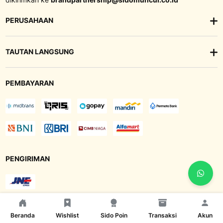
PERUSAHAAN
TAUTAN LANGSUNG
PEMBAYARAN
PENGIRIMAN
TEMUKAN KAMI DI SOCIAL MEDIA
Beranda
Wishlist
Sido Poin
Transaksi
Akun