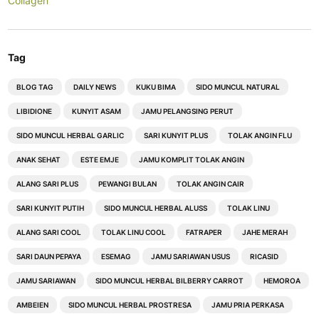
Collagen
Tag
BLOG TAG
DAILY NEWS
KUKU BIMA
SIDO MUNCUL NATURAL
LIBIDIONE
KUNYIT ASAM
JAMU PELANGSING PERUT
SIDO MUNCUL HERBAL GARLIC
SARI KUNYIT PLUS
TOLAK ANGIN FLU
ANAK SEHAT
ESTE EMJE
JAMU KOMPLIT TOLAK ANGIN
ALANG SARI PLUS
PEWANGI BULAN
TOLAK ANGIN CAIR
SARI KUNYIT PUTIH
SIDO MUNCUL HERBAL ALUSS
TOLAK LINU
ALANG SARI COOL
TOLAK LINU COOL
FATRAPER
JAHE MERAH
SARI DAUN PEPAYA
ESEMAG
JAMU SARIAWAN USUS
RICASID
JAMU SARIAWAN
SIDO MUNCUL HERBAL BILBERRY CARROT
HEMOROA
AMBEIEN
SIDO MUNCUL HERBAL PROSTRESA
JAMU PRIA PERKASA