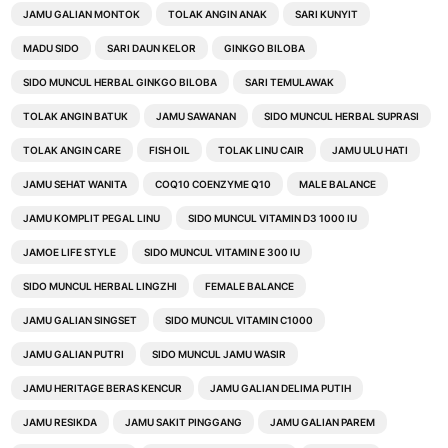
JAMU GALIAN MONTOK
TOLAK ANGIN ANAK
SARI KUNYIT
MADU SIDO
SARI DAUN KELOR
GINKGO BILOBA
SIDO MUNCUL HERBAL GINKGO BILOBA
SARI TEMULAWAK
TOLAK ANGIN BATUK
JAMU SAWANAN
SIDO MUNCUL HERBAL SUPRASI
TOLAK ANGIN CARE
FISH OIL
TOLAK LINU CAIR
JAMU ULU HATI
JAMU SEHAT WANITA
COQ10 COENZYME Q10
MALE BALANCE
JAMU KOMPLIT PEGAL LINU
SIDO MUNCUL VITAMIN D3 1000 IU
JAMOE LIFE STYLE
SIDO MUNCUL VITAMIN E 300 IU
SIDO MUNCUL HERBAL LINGZHI
FEMALE BALANCE
JAMU GALIAN SINGSET
SIDO MUNCUL VITAMIN C1000
JAMU GALIAN PUTRI
SIDO MUNCUL JAMU WASIR
JAMU HERITAGE BERAS KENCUR
JAMU GALIAN DELIMA PUTIH
JAMU RESIKDA
JAMU SAKIT PINGGANG
JAMU GALIAN PAREM