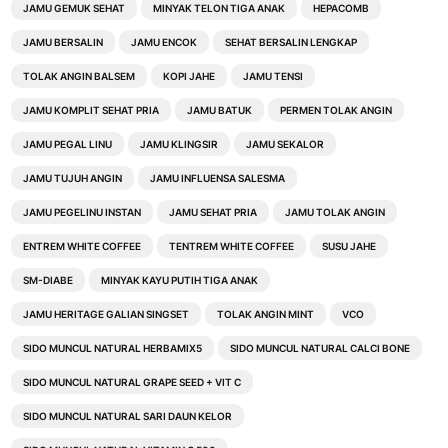
JAMU GEMUK SEHAT
MINYAK TELON TIGA ANAK
HEPACOMB
JAMU BERSALIN
JAMU ENCOK
SEHAT BERSALIN LENGKAP
TOLAK ANGIN BALSEM
KOPI JAHE
JAMU TENSI
JAMU KOMPLIT SEHAT PRIA
JAMU BATUK
PERMEN TOLAK ANGIN
JAMU PEGAL LINU
JAMU KLINGSIR
JAMU SEKALOR
JAMU TUJUH ANGIN
JAMU INFLUENSA SALESMA
JAMU PEGELINU INSTAN
JAMU SEHAT PRIA
JAMU TOLAK ANGIN
ENTREM WHITE COFFEE
TENTREM WHITE COFFEE
SUSU JAHE
SM-DIABE
MINYAK KAYU PUTIH TIGA ANAK
JAMU HERITAGE GALIAN SINGSET
TOLAK ANGIN MINT
VCO
SIDO MUNCUL NATURAL HERBAMIX5
SIDO MUNCUL NATURAL CALCI BONE
SIDO MUNCUL NATURAL GRAPE SEED + VIT C
SIDO MUNCUL NATURAL SARI DAUN KELOR