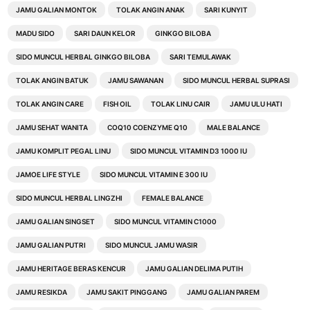
JAMU GALIAN MONTOK
TOLAK ANGIN ANAK
SARI KUNYIT
MADU SIDO
SARI DAUN KELOR
GINKGO BILOBA
SIDO MUNCUL HERBAL GINKGO BILOBA
SARI TEMULAWAK
TOLAK ANGIN BATUK
JAMU SAWANAN
SIDO MUNCUL HERBAL SUPRASI
TOLAK ANGIN CARE
FISH OIL
TOLAK LINU CAIR
JAMU ULU HATI
JAMU SEHAT WANITA
COQ10 COENZYME Q10
MALE BALANCE
JAMU KOMPLIT PEGAL LINU
SIDO MUNCUL VITAMIN D3 1000 IU
JAMOE LIFE STYLE
SIDO MUNCUL VITAMIN E 300 IU
SIDO MUNCUL HERBAL LINGZHI
FEMALE BALANCE
JAMU GALIAN SINGSET
SIDO MUNCUL VITAMIN C1000
JAMU GALIAN PUTRI
SIDO MUNCUL JAMU WASIR
JAMU HERITAGE BERAS KENCUR
JAMU GALIAN DELIMA PUTIH
JAMU RESIKDA
JAMU SAKIT PINGGANG
JAMU GALIAN PAREM