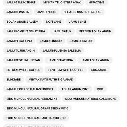
JAMU GEMUK SEHAT
MINYAK TELON TIGA ANAK
HEPACOMB
JAMU BERSALIN
JAMU ENCOK
SEHAT BERSALIN LENGKAP
TOLAK ANGIN BALSEM
KOPI JAHE
JAMU TENSI
JAMU KOMPLIT SEHAT PRIA
JAMU BATUK
PERMEN TOLAK ANGIN
JAMU PEGAL LINU
JAMU KLINGSIR
JAMU SEKALOR
JAMU TUJUH ANGIN
JAMU INFLUENSA SALESMA
JAMU PEGELINU INSTAN
JAMU SEHAT PRIA
JAMU TOLAK ANGIN
ENTREM WHITE COFFEE
TENTREM WHITE COFFEE
SUSU JAHE
SM-DIABE
MINYAK KAYU PUTIH TIGA ANAK
JAMU HERITAGE GALIAN SINGSET
TOLAK ANGIN MINT
VCO
SIDO MUNCUL NATURAL HERBAMIX5
SIDO MUNCUL NATURAL CALCI BONE
SIDO MUNCUL NATURAL GRAPE SEED + VIT C
SIDO MUNCUL NATURAL SARI DAUN KELOR