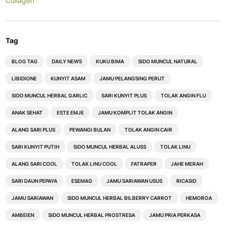
Collagen
Tag
BLOG TAG
DAILY NEWS
KUKU BIMA
SIDO MUNCUL NATURAL
LIBIDIONE
KUNYIT ASAM
JAMU PELANGSING PERUT
SIDO MUNCUL HERBAL GARLIC
SARI KUNYIT PLUS
TOLAK ANGIN FLU
ANAK SEHAT
ESTE EMJE
JAMU KOMPLIT TOLAK ANGIN
ALANG SARI PLUS
PEWANGI BULAN
TOLAK ANGIN CAIR
SARI KUNYIT PUTIH
SIDO MUNCUL HERBAL ALUSS
TOLAK LINU
ALANG SARI COOL
TOLAK LINU COOL
FATRAPER
JAHE MERAH
SARI DAUN PEPAYA
ESEMAG
JAMU SARIAWAN USUS
RICASID
JAMU SARIAWAN
SIDO MUNCUL HERBAL BILBERRY CARROT
HEMOROA
AMBEIEN
SIDO MUNCUL HERBAL PROSTRESA
JAMU PRIA PERKASA