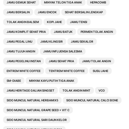
JAMU GEMUK SEHAT
MINYAK TELON TIGA ANAK
HEPACOMB
JAMU BERSALIN
JAMU ENCOK
SEHAT BERSALIN LENGKAP
TOLAK ANGIN BALSEM
KOPI JAHE
JAMU TENSI
JAMU KOMPLIT SEHAT PRIA
JAMU BATUK
PERMEN TOLAK ANGIN
JAMU PEGAL LINU
JAMU KLINGSIR
JAMU SEKALOR
JAMU TUJUH ANGIN
JAMU INFLUENSA SALESMA
JAMU PEGELINU INSTAN
JAMU SEHAT PRIA
JAMU TOLAK ANGIN
ENTREM WHITE COFFEE
TENTREM WHITE COFFEE
SUSU JAHE
SM-DIABE
MINYAK KAYU PUTIH TIGA ANAK
JAMU HERITAGE GALIAN SINGSET
TOLAK ANGIN MINT
VCO
SIDO MUNCUL NATURAL HERBAMIX5
SIDO MUNCUL NATURAL CALCI BONE
SIDO MUNCUL NATURAL GRAPE SEED + VIT C
SIDO MUNCUL NATURAL SARI DAUN KELOR