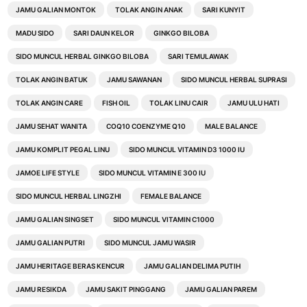
JAMU GALIAN MONTOK
TOLAK ANGIN ANAK
SARI KUNYIT
MADU SIDO
SARI DAUN KELOR
GINKGO BILOBA
SIDO MUNCUL HERBAL GINKGO BILOBA
SARI TEMULAWAK
TOLAK ANGIN BATUK
JAMU SAWANAN
SIDO MUNCUL HERBAL SUPRASI
TOLAK ANGIN CARE
FISH OIL
TOLAK LINU CAIR
JAMU ULU HATI
JAMU SEHAT WANITA
COQ10 COENZYME Q10
MALE BALANCE
JAMU KOMPLIT PEGAL LINU
SIDO MUNCUL VITAMIN D3 1000 IU
JAMOE LIFE STYLE
SIDO MUNCUL VITAMIN E 300 IU
SIDO MUNCUL HERBAL LINGZHI
FEMALE BALANCE
JAMU GALIAN SINGSET
SIDO MUNCUL VITAMIN C1000
JAMU GALIAN PUTRI
SIDO MUNCUL JAMU WASIR
JAMU HERITAGE BERAS KENCUR
JAMU GALIAN DELIMA PUTIH
JAMU RESIKDA
JAMU SAKIT PINGGANG
JAMU GALIAN PAREM