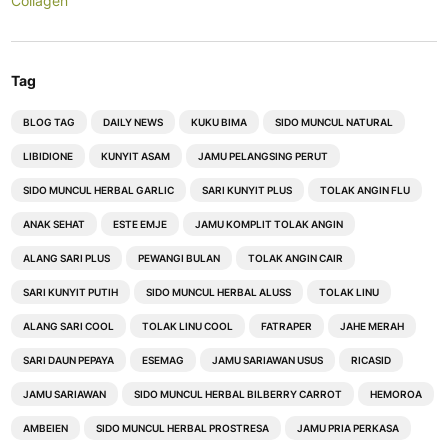
Collagen
Tag
BLOG TAG
DAILY NEWS
KUKU BIMA
SIDO MUNCUL NATURAL
LIBIDIONE
KUNYIT ASAM
JAMU PELANGSING PERUT
SIDO MUNCUL HERBAL GARLIC
SARI KUNYIT PLUS
TOLAK ANGIN FLU
ANAK SEHAT
ESTE EMJE
JAMU KOMPLIT TOLAK ANGIN
ALANG SARI PLUS
PEWANGI BULAN
TOLAK ANGIN CAIR
SARI KUNYIT PUTIH
SIDO MUNCUL HERBAL ALUSS
TOLAK LINU
ALANG SARI COOL
TOLAK LINU COOL
FATRAPER
JAHE MERAH
SARI DAUN PEPAYA
ESEMAG
JAMU SARIAWAN USUS
RICASID
JAMU SARIAWAN
SIDO MUNCUL HERBAL BILBERRY CARROT
HEMOROA
AMBEIEN
SIDO MUNCUL HERBAL PROSTRESA
JAMU PRIA PERKASA