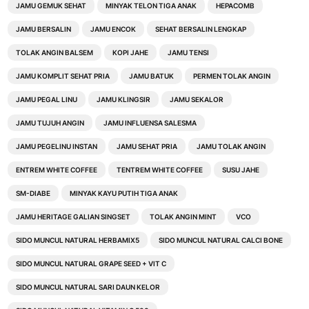
JAMU GEMUK SEHAT
MINYAK TELON TIGA ANAK
HEPACOMB
JAMU BERSALIN
JAMU ENCOK
SEHAT BERSALIN LENGKAP
TOLAK ANGIN BALSEM
KOPI JAHE
JAMU TENSI
JAMU KOMPLIT SEHAT PRIA
JAMU BATUK
PERMEN TOLAK ANGIN
JAMU PEGAL LINU
JAMU KLINGSIR
JAMU SEKALOR
JAMU TUJUH ANGIN
JAMU INFLUENSA SALESMA
JAMU PEGELINU INSTAN
JAMU SEHAT PRIA
JAMU TOLAK ANGIN
ENTREM WHITE COFFEE
TENTREM WHITE COFFEE
SUSU JAHE
SM-DIABE
MINYAK KAYU PUTIH TIGA ANAK
JAMU HERITAGE GALIAN SINGSET
TOLAK ANGIN MINT
VCO
SIDO MUNCUL NATURAL HERBAMIX5
SIDO MUNCUL NATURAL CALCI BONE
SIDO MUNCUL NATURAL GRAPE SEED + VIT C
SIDO MUNCUL NATURAL SARI DAUN KELOR