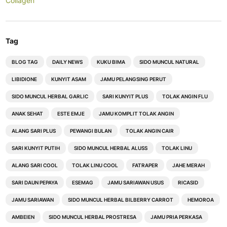
Collagen
Tag
BLOG TAG
DAILY NEWS
KUKU BIMA
SIDO MUNCUL NATURAL
LIBIDIONE
KUNYIT ASAM
JAMU PELANGSING PERUT
SIDO MUNCUL HERBAL GARLIC
SARI KUNYIT PLUS
TOLAK ANGIN FLU
ANAK SEHAT
ESTE EMJE
JAMU KOMPLIT TOLAK ANGIN
ALANG SARI PLUS
PEWANGI BULAN
TOLAK ANGIN CAIR
SARI KUNYIT PUTIH
SIDO MUNCUL HERBAL ALUSS
TOLAK LINU
ALANG SARI COOL
TOLAK LINU COOL
FATRAPER
JAHE MERAH
SARI DAUN PEPAYA
ESEMAG
JAMU SARIAWAN USUS
RICASID
JAMU SARIAWAN
SIDO MUNCUL HERBAL BILBERRY CARROT
HEMOROA
AMBEIEN
SIDO MUNCUL HERBAL PROSTRESA
JAMU PRIA PERKASA