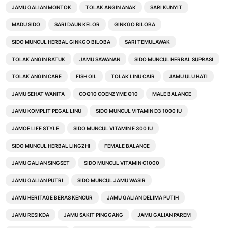
JAMU GALIAN MONTOK
TOLAK ANGIN ANAK
SARI KUNYIT
MADU SIDO
SARI DAUN KELOR
GINKGO BILOBA
SIDO MUNCUL HERBAL GINKGO BILOBA
SARI TEMULAWAK
TOLAK ANGIN BATUK
JAMU SAWANAN
SIDO MUNCUL HERBAL SUPRASI
TOLAK ANGIN CARE
FISH OIL
TOLAK LINU CAIR
JAMU ULU HATI
JAMU SEHAT WANITA
COQ10 COENZYME Q10
MALE BALANCE
JAMU KOMPLIT PEGAL LINU
SIDO MUNCUL VITAMIN D3 1000 IU
JAMOE LIFE STYLE
SIDO MUNCUL VITAMIN E 300 IU
SIDO MUNCUL HERBAL LINGZHI
FEMALE BALANCE
JAMU GALIAN SINGSET
SIDO MUNCUL VITAMIN C1000
JAMU GALIAN PUTRI
SIDO MUNCUL JAMU WASIR
JAMU HERITAGE BERAS KENCUR
JAMU GALIAN DELIMA PUTIH
JAMU RESIKDA
JAMU SAKIT PINGGANG
JAMU GALIAN PAREM