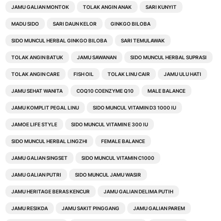
JAMU GALIAN MONTOK
TOLAK ANGIN ANAK
SARI KUNYIT
MADU SIDO
SARI DAUN KELOR
GINKGO BILOBA
SIDO MUNCUL HERBAL GINKGO BILOBA
SARI TEMULAWAK
TOLAK ANGIN BATUK
JAMU SAWANAN
SIDO MUNCUL HERBAL SUPRASI
TOLAK ANGIN CARE
FISH OIL
TOLAK LINU CAIR
JAMU ULU HATI
JAMU SEHAT WANITA
COQ10 COENZYME Q10
MALE BALANCE
JAMU KOMPLIT PEGAL LINU
SIDO MUNCUL VITAMIN D3 1000 IU
JAMOE LIFE STYLE
SIDO MUNCUL VITAMIN E 300 IU
SIDO MUNCUL HERBAL LINGZHI
FEMALE BALANCE
JAMU GALIAN SINGSET
SIDO MUNCUL VITAMIN C1000
JAMU GALIAN PUTRI
SIDO MUNCUL JAMU WASIR
JAMU HERITAGE BERAS KENCUR
JAMU GALIAN DELIMA PUTIH
JAMU RESIKDA
JAMU SAKIT PINGGANG
JAMU GALIAN PAREM