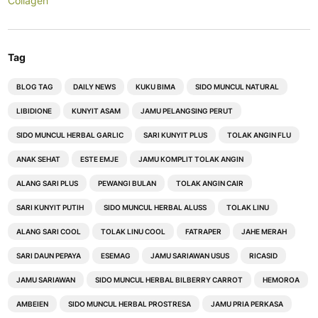
Collagen
Tag
BLOG TAG
DAILY NEWS
KUKU BIMA
SIDO MUNCUL NATURAL
LIBIDIONE
KUNYIT ASAM
JAMU PELANGSING PERUT
SIDO MUNCUL HERBAL GARLIC
SARI KUNYIT PLUS
TOLAK ANGIN FLU
ANAK SEHAT
ESTE EMJE
JAMU KOMPLIT TOLAK ANGIN
ALANG SARI PLUS
PEWANGI BULAN
TOLAK ANGIN CAIR
SARI KUNYIT PUTIH
SIDO MUNCUL HERBAL ALUSS
TOLAK LINU
ALANG SARI COOL
TOLAK LINU COOL
FATRAPER
JAHE MERAH
SARI DAUN PEPAYA
ESEMAG
JAMU SARIAWAN USUS
RICASID
JAMU SARIAWAN
SIDO MUNCUL HERBAL BILBERRY CARROT
HEMOROA
AMBEIEN
SIDO MUNCUL HERBAL PROSTRESA
JAMU PRIA PERKASA