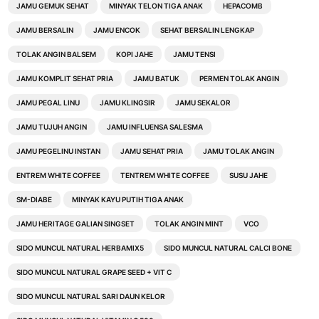
JAMU GEMUK SEHAT
MINYAK TELON TIGA ANAK
HEPACOMB
JAMU BERSALIN
JAMU ENCOK
SEHAT BERSALIN LENGKAP
TOLAK ANGIN BALSEM
KOPI JAHE
JAMU TENSI
JAMU KOMPLIT SEHAT PRIA
JAMU BATUK
PERMEN TOLAK ANGIN
JAMU PEGAL LINU
JAMU KLINGSIR
JAMU SEKALOR
JAMU TUJUH ANGIN
JAMU INFLUENSA SALESMA
JAMU PEGELINU INSTAN
JAMU SEHAT PRIA
JAMU TOLAK ANGIN
ENTREM WHITE COFFEE
TENTREM WHITE COFFEE
SUSU JAHE
SM-DIABE
MINYAK KAYU PUTIH TIGA ANAK
JAMU HERITAGE GALIAN SINGSET
TOLAK ANGIN MINT
VCO
SIDO MUNCUL NATURAL HERBAMIX5
SIDO MUNCUL NATURAL CALCI BONE
SIDO MUNCUL NATURAL GRAPE SEED + VIT C
SIDO MUNCUL NATURAL SARI DAUN KELOR