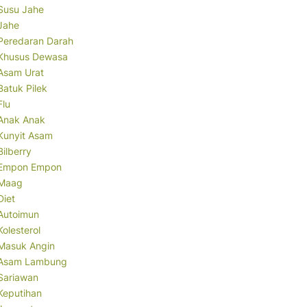
Susu Jahe
Jahe
Peredaran Darah
Khusus Dewasa
Asam Urat
Batuk Pilek
Flu
Anak Anak
Kunyit Asam
Bilberry
Empon Empon
Maag
Diet
Autoimun
Kolesterol
Masuk Angin
Asam Lambung
Sariawan
Keputihan