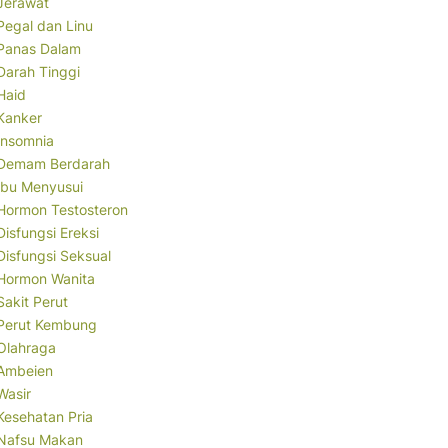
Jerawat
Pegal dan Linu
Panas Dalam
Darah Tinggi
Haid
Kanker
Insomnia
Demam Berdarah
Ibu Menyusui
Hormon Testosteron
Disfungsi Ereksi
Disfungsi Seksual
Hormon Wanita
Sakit Perut
Perut Kembung
Olahraga
Ambeien
Wasir
Kesehatan Pria
Nafsu Makan