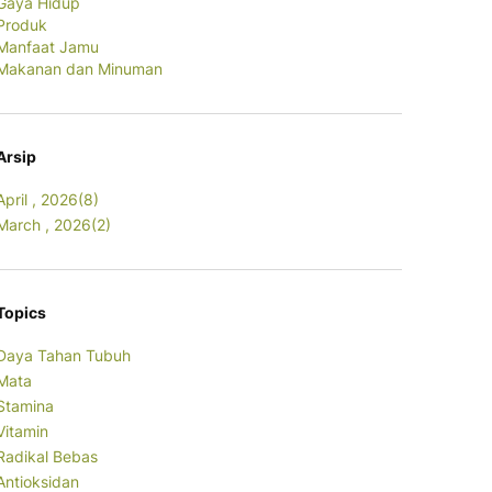
Gaya Hidup
Produk
Manfaat Jamu
Makanan dan Minuman
Arsip
April , 2026(8)
March , 2026(2)
Topics
Daya Tahan Tubuh
Mata
Stamina
Vitamin
Radikal Bebas
Antioksidan