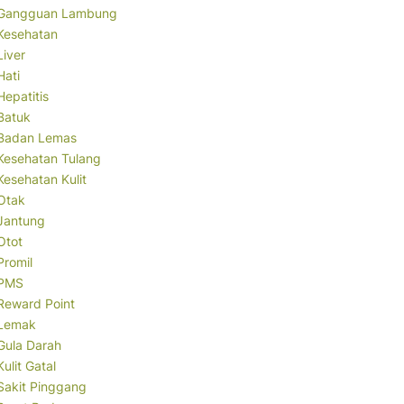
Gangguan Lambung
Kesehatan
Liver
Hati
Hepatitis
Batuk
Badan Lemas
Kesehatan Tulang
Kesehatan Kulit
Otak
Jantung
Otot
Promil
PMS
Reward Point
Lemak
Gula Darah
Kulit Gatal
Sakit Pinggang