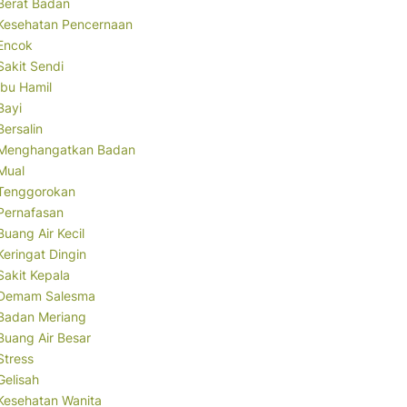
Berat Badan
Kesehatan Pencernaan
Encok
Sakit Sendi
Ibu Hamil
Bayi
Bersalin
Menghangatkan Badan
Mual
Tenggorokan
Pernafasan
Buang Air Kecil
Keringat Dingin
Sakit Kepala
Demam Salesma
Badan Meriang
Buang Air Besar
Stress
Gelisah
Kesehatan Wanita