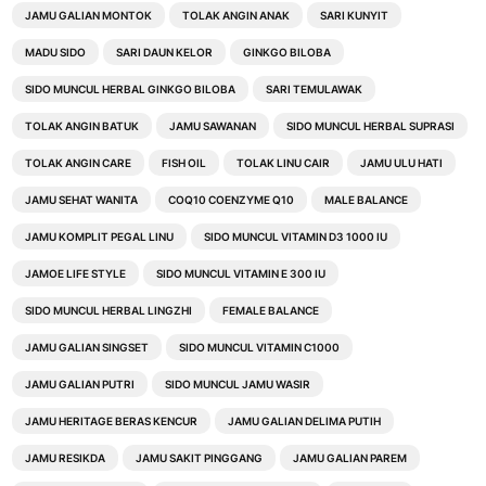
JAMU GALIAN MONTOK
TOLAK ANGIN ANAK
SARI KUNYIT
MADU SIDO
SARI DAUN KELOR
GINKGO BILOBA
SIDO MUNCUL HERBAL GINKGO BILOBA
SARI TEMULAWAK
TOLAK ANGIN BATUK
JAMU SAWANAN
SIDO MUNCUL HERBAL SUPRASI
TOLAK ANGIN CARE
FISH OIL
TOLAK LINU CAIR
JAMU ULU HATI
JAMU SEHAT WANITA
COQ10 COENZYME Q10
MALE BALANCE
JAMU KOMPLIT PEGAL LINU
SIDO MUNCUL VITAMIN D3 1000 IU
JAMOE LIFE STYLE
SIDO MUNCUL VITAMIN E 300 IU
SIDO MUNCUL HERBAL LINGZHI
FEMALE BALANCE
JAMU GALIAN SINGSET
SIDO MUNCUL VITAMIN C1000
JAMU GALIAN PUTRI
SIDO MUNCUL JAMU WASIR
JAMU HERITAGE BERAS KENCUR
JAMU GALIAN DELIMA PUTIH
JAMU RESIKDA
JAMU SAKIT PINGGANG
JAMU GALIAN PAREM