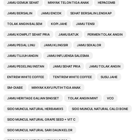
JAMU GEMUK SEHAT
MINYAK TELON TIGA ANAK
HEPACOMB
JAMU BERSALIN
JAMU ENCOK
SEHAT BERSALIN LENGKAP
TOLAK ANGIN BALSEM
KOPI JAHE
JAMU TENSI
JAMU KOMPLIT SEHAT PRIA
JAMU BATUK
PERMEN TOLAK ANGIN
JAMU PEGAL LINU
JAMU KLINGSIR
JAMU SEKALOR
JAMU TUJUH ANGIN
JAMU INFLUENSA SALESMA
JAMU PEGELINU INSTAN
JAMU SEHAT PRIA
JAMU TOLAK ANGIN
ENTREM WHITE COFFEE
TENTREM WHITE COFFEE
SUSU JAHE
SM-DIABE
MINYAK KAYU PUTIH TIGA ANAK
JAMU HERITAGE GALIAN SINGSET
TOLAK ANGIN MINT
VCO
SIDO MUNCUL NATURAL HERBAMIX5
SIDO MUNCUL NATURAL CALCI BONE
SIDO MUNCUL NATURAL GRAPE SEED + VIT C
SIDO MUNCUL NATURAL SARI DAUN KELOR