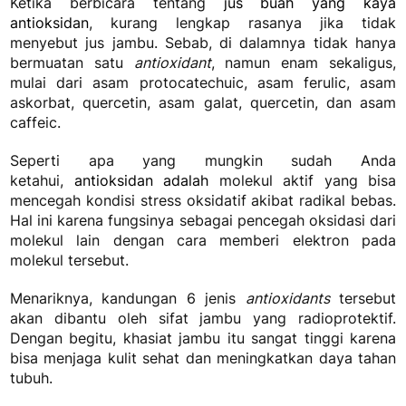
Ketika berbicara tentang
jus buah yang kaya
antioksidan
, kurang lengkap rasanya jika tidak
menyebut jus jambu. Sebab, di dalamnya tidak hanya
bermuatan satu
antioxidant
, namun enam sekaligus,
mulai dari asam protocatechuic, asam ferulic, asam
askorbat, quercetin, asam galat, quercetin, dan asam
caffeic.
Seperti apa yang mungkin sudah Anda
ketahui,
antioksidan adalah
molekul aktif yang bisa
mencegah kondisi stress oksidatif akibat radikal bebas.
Hal ini karena fungsinya sebagai pencegah oksidasi dari
molekul lain dengan cara memberi elektron pada
molekul tersebut.
Menariknya, kandungan 6 jenis
antioxidants
tersebut
akan dibantu oleh sifat jambu yang radioprotektif.
Dengan begitu, khasiat jambu itu sangat tinggi karena
bisa menjaga kulit sehat dan meningkatkan daya tahan
tubuh.