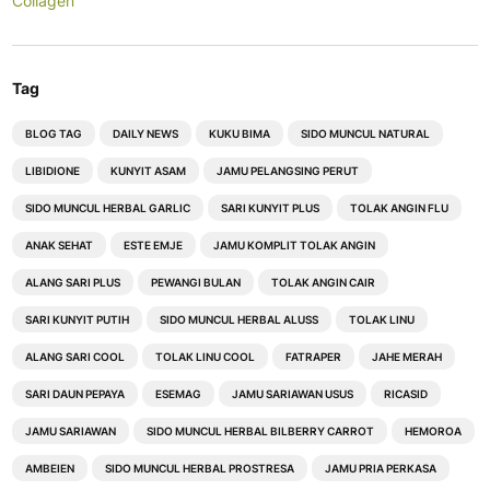
Collagen
Tag
BLOG TAG
DAILY NEWS
KUKU BIMA
SIDO MUNCUL NATURAL
LIBIDIONE
KUNYIT ASAM
JAMU PELANGSING PERUT
SIDO MUNCUL HERBAL GARLIC
SARI KUNYIT PLUS
TOLAK ANGIN FLU
ANAK SEHAT
ESTE EMJE
JAMU KOMPLIT TOLAK ANGIN
ALANG SARI PLUS
PEWANGI BULAN
TOLAK ANGIN CAIR
SARI KUNYIT PUTIH
SIDO MUNCUL HERBAL ALUSS
TOLAK LINU
ALANG SARI COOL
TOLAK LINU COOL
FATRAPER
JAHE MERAH
SARI DAUN PEPAYA
ESEMAG
JAMU SARIAWAN USUS
RICASID
JAMU SARIAWAN
SIDO MUNCUL HERBAL BILBERRY CARROT
HEMOROA
AMBEIEN
SIDO MUNCUL HERBAL PROSTRESA
JAMU PRIA PERKASA