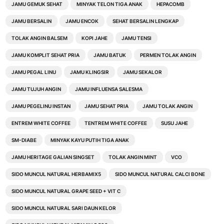
JAMU GEMUK SEHAT
MINYAK TELON TIGA ANAK
HEPACOMB
JAMU BERSALIN
JAMU ENCOK
SEHAT BERSALIN LENGKAP
TOLAK ANGIN BALSEM
KOPI JAHE
JAMU TENSI
JAMU KOMPLIT SEHAT PRIA
JAMU BATUK
PERMEN TOLAK ANGIN
JAMU PEGAL LINU
JAMU KLINGSIR
JAMU SEKALOR
JAMU TUJUH ANGIN
JAMU INFLUENSA SALESMA
JAMU PEGELINU INSTAN
JAMU SEHAT PRIA
JAMU TOLAK ANGIN
ENTREM WHITE COFFEE
TENTREM WHITE COFFEE
SUSU JAHE
SM-DIABE
MINYAK KAYU PUTIH TIGA ANAK
JAMU HERITAGE GALIAN SINGSET
TOLAK ANGIN MINT
VCO
SIDO MUNCUL NATURAL HERBAMIX5
SIDO MUNCUL NATURAL CALCI BONE
SIDO MUNCUL NATURAL GRAPE SEED + VIT C
SIDO MUNCUL NATURAL SARI DAUN KELOR