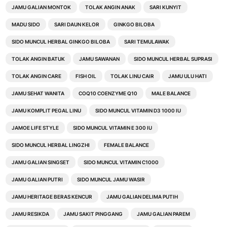
JAMU GALIAN MONTOK
TOLAK ANGIN ANAK
SARI KUNYIT
MADU SIDO
SARI DAUN KELOR
GINKGO BILOBA
SIDO MUNCUL HERBAL GINKGO BILOBA
SARI TEMULAWAK
TOLAK ANGIN BATUK
JAMU SAWANAN
SIDO MUNCUL HERBAL SUPRASI
TOLAK ANGIN CARE
FISH OIL
TOLAK LINU CAIR
JAMU ULU HATI
JAMU SEHAT WANITA
COQ10 COENZYME Q10
MALE BALANCE
JAMU KOMPLIT PEGAL LINU
SIDO MUNCUL VITAMIN D3 1000 IU
JAMOE LIFE STYLE
SIDO MUNCUL VITAMIN E 300 IU
SIDO MUNCUL HERBAL LINGZHI
FEMALE BALANCE
JAMU GALIAN SINGSET
SIDO MUNCUL VITAMIN C1000
JAMU GALIAN PUTRI
SIDO MUNCUL JAMU WASIR
JAMU HERITAGE BERAS KENCUR
JAMU GALIAN DELIMA PUTIH
JAMU RESIKDA
JAMU SAKIT PINGGANG
JAMU GALIAN PAREM