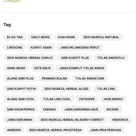
Collagen
Tag
BLOG TAG
DAILY NEWS
KUKU BIMA
SIDO MUNCUL NATURAL
LIBIDIONE
KUNYIT ASAM
JAMU PELANGSING PERUT
SIDO MUNCUL HERBAL GARLIC
SARI KUNYIT PLUS
TOLAK ANGIN FLU
ANAK SEHAT
ESTE EMJE
JAMU KOMPLIT TOLAK ANGIN
ALANG SARI PLUS
PEWANGI BULAN
TOLAK ANGIN CAIR
SARI KUNYIT PUTIH
SIDO MUNCUL HERBAL ALUSS
TOLAK LINU
ALANG SARI COOL
TOLAK LINU COOL
FATRAPER
JAHE MERAH
SARI DAUN PEPAYA
ESEMAG
JAMU SARIAWAN USUS
RICASID
JAMU SARIAWAN
SIDO MUNCUL HERBAL BILBERRY CARROT
HEMOROA
AMBEIEN
SIDO MUNCUL HERBAL PROSTRESA
JAMU PRIA PERKASA