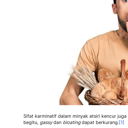
Sifat karminatif dalam minyak atsiri kencur jug
begitu,
gassy
dan
bloating
dapat berkurang.
[1]