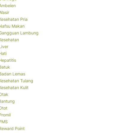
Ambeien
Wasir
Kesehatan Pria
Nafsu Makan
Gangguan Lambung
Kesehatan
Liver
Hati
Hepatitis
Batuk
Badan Lemas
Kesehatan Tulang
Kesehatan Kulit
Otak
Jantung
Otot
Promil
PMS
Reward Point