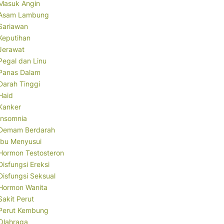
Masuk Angin
Asam Lambung
Sariawan
Keputihan
Jerawat
Pegal dan Linu
Panas Dalam
Darah Tinggi
Haid
Kanker
Insomnia
Demam Berdarah
Ibu Menyusui
Hormon Testosteron
Disfungsi Ereksi
Disfungsi Seksual
Hormon Wanita
Sakit Perut
Perut Kembung
Olahraga