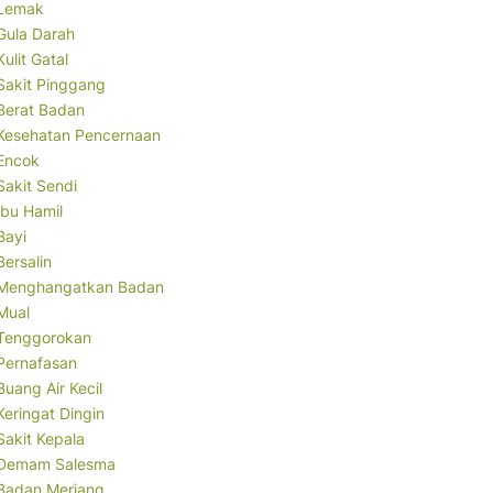
Lemak
Gula Darah
Kulit Gatal
Sakit Pinggang
Berat Badan
Kesehatan Pencernaan
Encok
Sakit Sendi
Ibu Hamil
Bayi
Bersalin
Menghangatkan Badan
Mual
Tenggorokan
Pernafasan
Buang Air Kecil
Keringat Dingin
Sakit Kepala
Demam Salesma
Badan Meriang