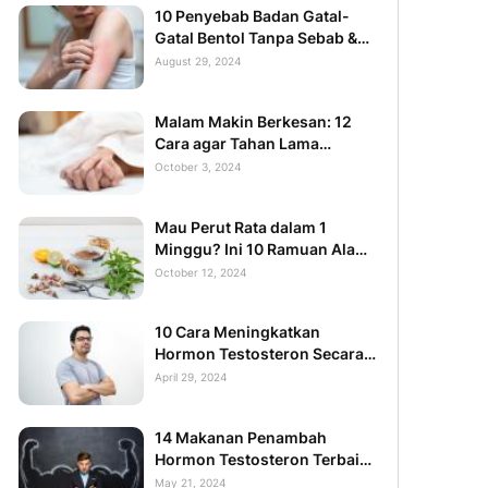
10 Penyebab Badan Gatal-
Gatal Bentol Tanpa Sebab &
Solusinya
August 29, 2024
Malam Makin Berkesan: 12
Cara agar Tahan Lama
Berjam-jam
October 3, 2024
Mau Perut Rata dalam 1
Minggu? Ini 10 Ramuan Alami
yang Bisa Anda Coba!
October 12, 2024
10 Cara Meningkatkan
Hormon Testosteron Secara
Alami yang Aman
April 29, 2024
14 Makanan Penambah
Hormon Testosteron Terbaik
yang Alami
May 21, 2024