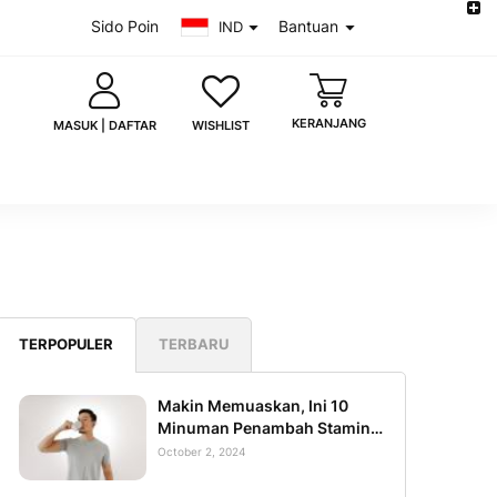
Sido Poin
Bantuan
IND
KERANJANG
WISHLIST
MASUK | DAFTAR
saya
Lupa kata sandi?
TERPOPULER
TERBARU
MASUK
 akun?
Daftar sekarang
Makin Memuaskan, Ini 10
Minuman Penambah Stamina
Pria di Ranjang
October 2, 2024
uk dengan Google