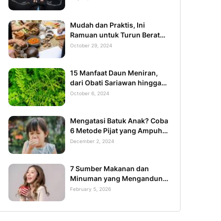
Mudah dan Praktis, Ini
Ramuan untuk Turun Berat
Badan 20 Kg
October 29, 2024
15 Manfaat Daun Meniran,
dari Obati Sariawan hingga
Mencegah Kanker
October 6, 2024
Mengatasi Batuk Anak? Coba
6 Metode Pijat yang Ampuh
Ini
December 2, 2024
7 Sumber Makanan dan
Minuman yang Mengandung
Collagen Tinggi
February 5, 2026