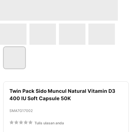
Lewati
ke
Twin Pack Sido Muncul Natural Vitamin D3
awal
400 IU Soft Capsule 50K
galeri
foto
SMA7G17002
Rating:
Tulis ulasan anda
60
100
% of