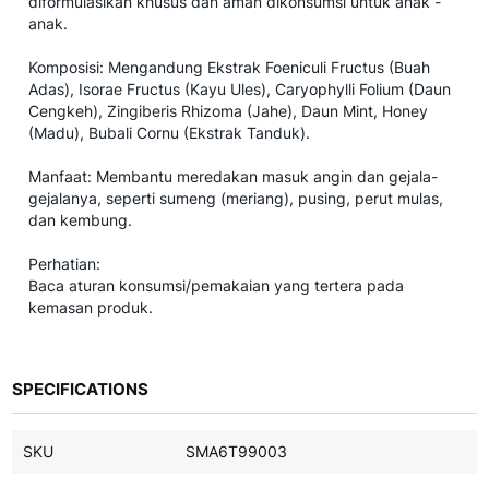
diformulasikan khusus dan aman dikonsumsi untuk anak -
anak.
Komposisi: Mengandung Ekstrak Foeniculi Fructus (Buah
Adas), Isorae Fructus (Kayu Ules), Caryophylli Folium (Daun
Cengkeh), Zingiberis Rhizoma (Jahe), Daun Mint, Honey
(Madu), Bubali Cornu (Ekstrak Tanduk).
Manfaat: Membantu meredakan masuk angin dan gejala-
gejalanya, seperti sumeng (meriang), pusing, perut mulas,
dan kembung.
Perhatian:
Baca aturan konsumsi/pemakaian yang tertera pada
kemasan produk.
SPECIFICATIONS
SKU
SMA6T99003