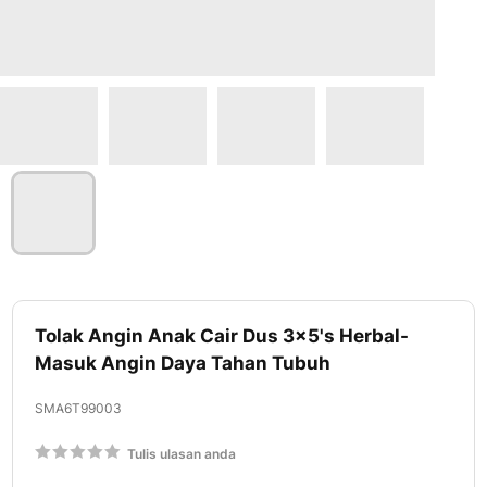
Lewati
ke
Tolak Angin Anak Cair Dus 3x5's Herbal-
awal
Masuk Angin Daya Tahan Tubuh
galeri
foto
SMA6T99003
Rating:
Tulis ulasan anda
60
100
% of