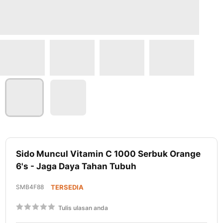
Lewati
ke
Sido Muncul Vitamin C 1000 Serbuk Orange
awal
6's - Jaga Daya Tahan Tubuh
galeri
foto
SMB4F88
TERSEDIA
Rating:
Tulis ulasan anda
60
100
% of