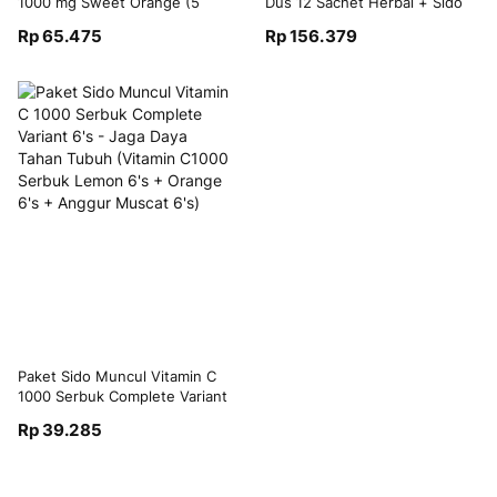
1000 mg Sweet Orange (5
Dus 12 Sachet Herbal + Sido
Pack)
Muncul Permen Tolak Angin 15
Rp 65.475
Rp 156.379
Sachet + Paket Sido Muncul
Vitamin C 1000 mg (2 Lemon +
1 Jeruk Manis) + Tolak Angin
Balsem 20gr - Mengurangi
Masuk Angin Mual dan Nyeri
Otot
Paket Sido Muncul Vitamin C
1000 Serbuk Complete Variant
6's - Jaga Daya Tahan Tubuh
Rp 39.285
(Vitamin C1000 Serbuk Lemon
6's + Orange 6's + Anggur
Muscat 6's)